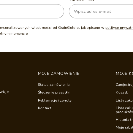
ersonalizowanych wiadomości od GrainGold.pl jak opisano w
polityce prywat
olnym momencie.
MOJE ZAMÓWIENIE
MOJE K
Status zamówienia
Zarejestru
wizje
Śledzenie przesyłki
Koszyk
Reklamacje i zwroty
Listy zak
Lista zak
Kontakt
produktó
Historia t
Moje raba