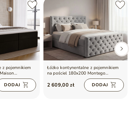
e z pojemnikiem
Łóżko kontynentalne z pojemnikiem
Ł
 Maison
na pościel 180x200 Montego
n
Jasnoszare
C
2 609,00 zł
3
DODAJ
DODAJ