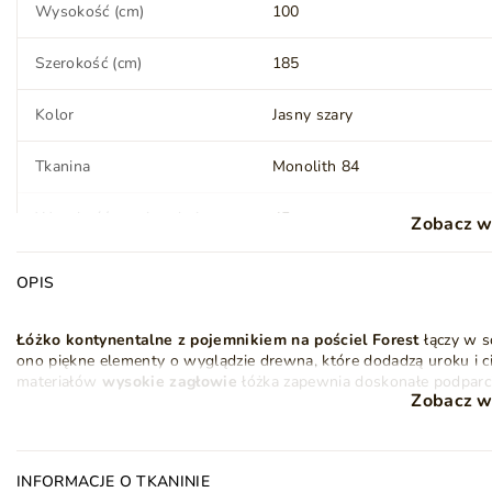
Wysokość (cm)
100
Szerokość (cm)
185
Kolor
Jasny szary
Tkanina
Monolith 84
Wysokość powierzchni
45
Zobacz w
spania (cm)
OPIS
Twardość materaca
H3 - średnio-twardy
Łóżko kontynentalne z pojemnikiem na pościel Forest
łączy w 
Topper (wysokość) (cm)
5
ono
piękne elementy o wyglądzie
drewna, które dodadzą uroku i ci
materiałów
wysokie zagłowie
łóżka zapewnia doskonałe podparcie
Styl
Loft
Nowoczesny
Zobacz w
książki.
Klasyczny
Łóżko kontynentalne Forest
posiada w standardzie dzielony na d
bonell,
oraz wysokoelastycznej
pianki T30
. Układ ten gwarantuj
Ilość paczek
3
wygnieceń, zachowując przy tym optymalną miękkość. Dzięki temu
INFORMACJE O TKANINIE