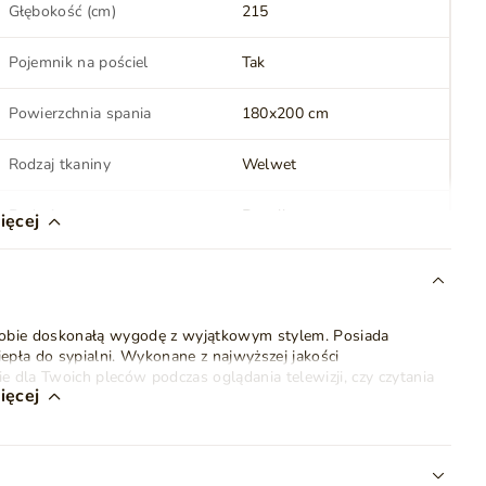
Głębokość (cm)
215
Pojemnik na pościel
Tak
Powierzchnia spania
180x200 cm
Rodzaj tkaniny
Welwet
Rodzaj materaca
Bonell
ięcej
Topper
Tak
sobie doskonałą wygodę z wyjątkowym stylem. Posiada
Oświetlenie LED
Nie
epła do sypialni.
Wykonane z najwyższej jakości
 dla Twoich pleców podczas oglądania telewizji, czy czytania
Montaż
Do samodzielnego
ięcej
montażu
wie części
materac
z wypełnieniem złożonym ze
sprężyn typu
e wyjątkową odporność na powstawanie trwałych odkształceń i
Waga
137 kg
, że materac podzielony jest na dwie równe połowy, o czym