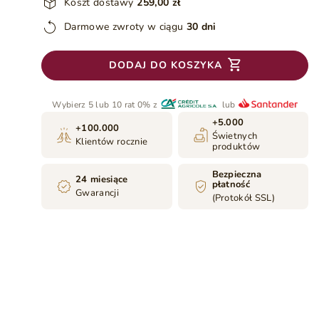
Koszt dostawy
259,00 zł
Darmowe zwroty w ciągu
30 dni
DODAJ DO KOSZYKA
Wybierz 5 lub 10 rat 0% z
lub
+5.000
+100.000
Świetnych
Klientów rocznie
produktów
Bezpieczna
24 miesiące
płatność
Gwarancji
(Protokół SSL)