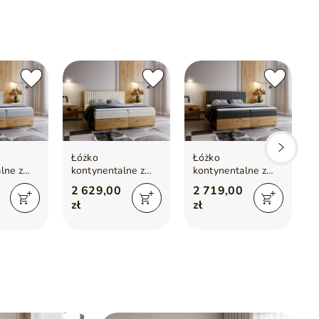
el
tyczna T30
standardzie)
Łóżko
Łóżko
lne z
kontynentalne z
kontynentalne z
em na
pojemnikiem na
pojemnikiem na
2 629,00
2 719,00
0x200
pościel 160x200
pościel 180x200
zł
zł
ny szary
Forest Beżowy
Forest Ciemny
szary