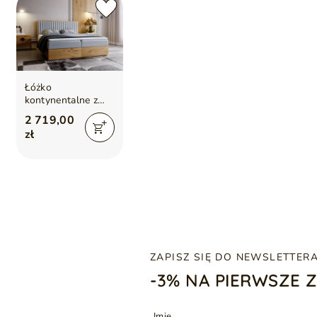
Łóżko
kontynentalne z
pojemnikiem na
2 719,00
pościel 180x200
zł
Forest Jasny szary
ZAPISZ SIĘ DO NEWSLETTER
-3% NA PIERWSZE 
Imię