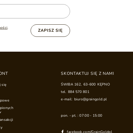
ności
.
ZAPISZ SIĘ
ONT
SKONTAKTUJ SIĘ Z NAMI
ŚWIBA 162
,
63-600
KĘPNO
j się
tel.
884 570 801
e-mail:
biuro@graingold.pl
upowe
upionych
w
pon. - pt. : 07:00 - 15:00
ransakcji
ty
facebook.com/GrainGoldpl