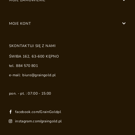
MOJE ZAMÓWIENIE
MOJE KONT
SKONTAKTUJ SIĘ Z NAMI
ŚWIBA 162
,
63-600
KĘPNO
tel.
884 570 801
e-mail:
biuro@graingold.pl
pon. - pt. : 07:00 - 15:00
facebook.com/GrainGoldpl
instagram.com/graingold.pl