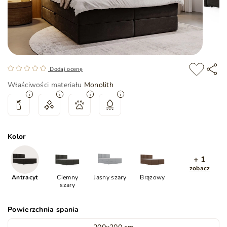
Dodaj ocenę
Właściwości materiału
Monolith
Kolor
+ 1
zobacz
Antracyt
Ciemny
Jasny szary
Brązowy
szary
Powierzchnia spania