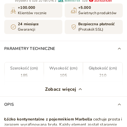
Wybierz 5 lub 10 rat 0% z
lub
+100.000
+5.000
Klientów rocznie
Świetnych produktów
24 miesiące
Bezpieczna płatność
Gwarancji
(Protokół SSL)
PARAMETRY TECHNICZNE
Szerokość (cm)
Wysokość (cm)
Głębokość (cm)
185
105
210
Kolor
Antracyt
Zobacz więcej
Tkanina
Monolith 95
OPIS
Rodzaj tkaniny
Welwet
Łóżko kontynentalne z pojemnikiem Marbella
cechuje prosta i
zarazem wyrafinowana bryła. Każdy element został starannie