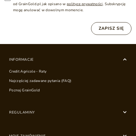
od GrainGold.pl jak opisano w
polityce prywatności
. Subskrypcję
mogę anulować w dowolnym momencie.
ZAPISZ SIĘ
INFORMACJE
Credit Agricole - Raty
Najczęściej zadawane pytania (FAQ)
Poznaj GrainGold
REGULAMINY