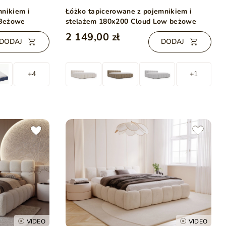
mnikiem i
Łóżko tapicerowane z pojemnikiem i
 Beżowe
stelażem 180x200 Cloud Low beżowe
2 149,00 zł
DODAJ
DODAJ
+4
+1
VIDEO
VIDEO