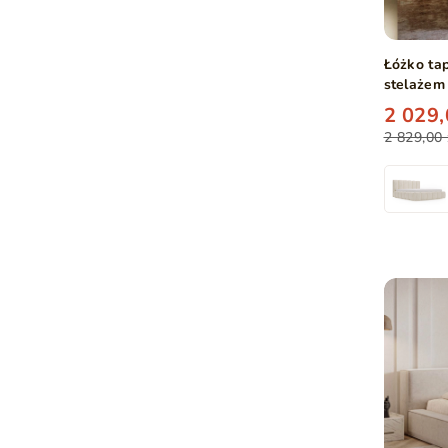
Łóżko ta
stelażem
2 029,
2 829,00 