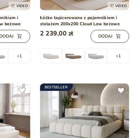
VIDEO
VIDEO
mnikiem i
Łóżko tapicerowane z pojemnikiem i
ow beżowe
stelażem 200x200 Cloud Low beżowe
2 239,00 zł
DODAJ
DODAJ
+1
+1
BESTSELLER