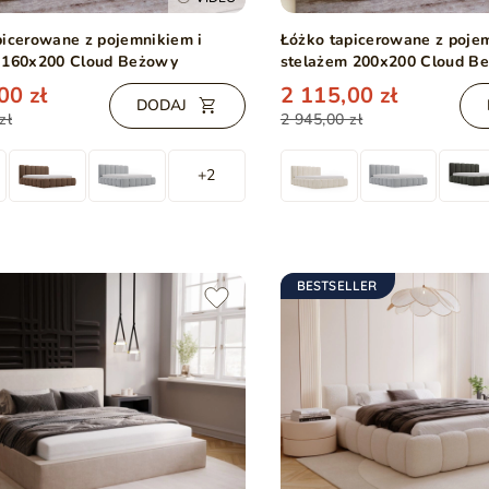
picerowane z pojemnikiem i
Łóżko tapicerowane z poje
 160x200 Cloud Beżowy
stelażem 200x200 Cloud B
00 zł
2 115,00 zł
DODAJ
zł
2 945,00 zł
+2
BESTSELLER