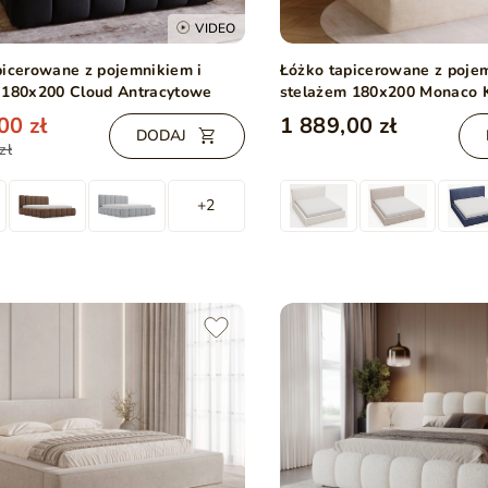
VIDEO
picerowane z pojemnikiem i
Łóżko tapicerowane z poje
 180x200 Cloud Antracytowe
stelażem 180x200 Monaco
00 zł
1 889,00 zł
DODAJ
zł
+2