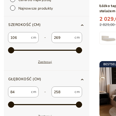
Łóżko ta
Najnowsze produkty
stelażem
2 029,
2 829,00 
SZEROKOŚĆ (CM)
-
Zastosuj
BESTSE
GŁĘBOKOŚĆ (CM)
-