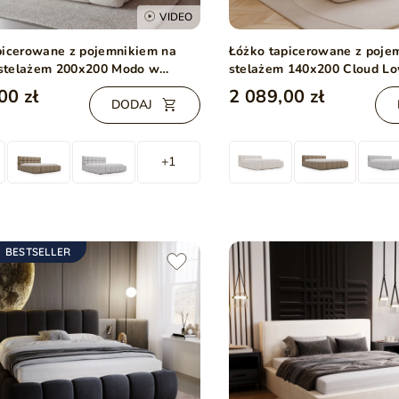
VIDEO
picerowane z pojemnikiem na
Łóżko tapicerowane z poje
i stelażem 200x200 Modo w
stelażem 140x200 Cloud L
 bouclé Beżowe
00 zł
2 089,00 zł
DODAJ
+1
BESTSELLER