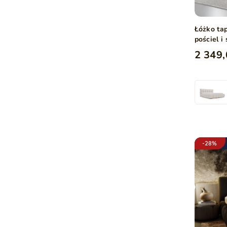
Łóżko ta
pościel 
tkaninie
2 349,
-28%