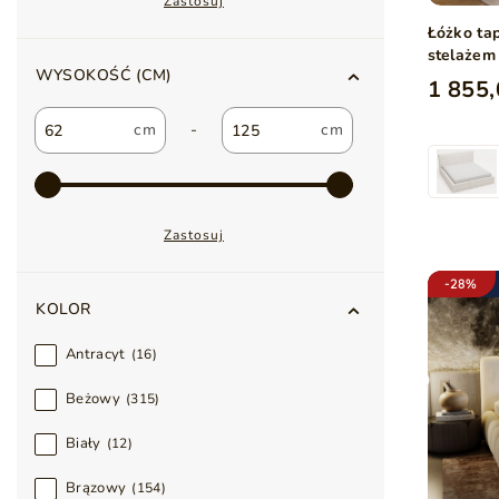
Zastosuj
Łóżko ta
stelażem
WYSOKOŚĆ (CM)
1 855,
-
Zastosuj
-28%
KOLOR
Antracyt
16
Beżowy
315
Biały
12
Brązowy
154