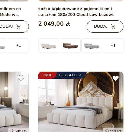
mnikiem na
Łóżko tapicerowane z pojemnikiem i
0 Modo w
stelażem 180x200 Cloud Low beżowe
2 049,00 zł
DODAJ
DODAJ
+1
+1
-28%
BESTSELLER
VIDEO
VIDEO