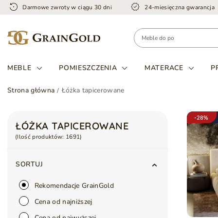
Darmowe zwroty w ciągu 30 dni
24-miesięczna gwarancja
MEBLE
POMIESZCZENIA
MATERACE
P
Strona główna
Łóżka tapicerowane
-28%
ŁÓŻKA TAPICEROWANE
(Ilość produktów:
1691
)
SORTUJ
Rekomendacje GrainGold
Cena od najniższej
Cena od najwyższej