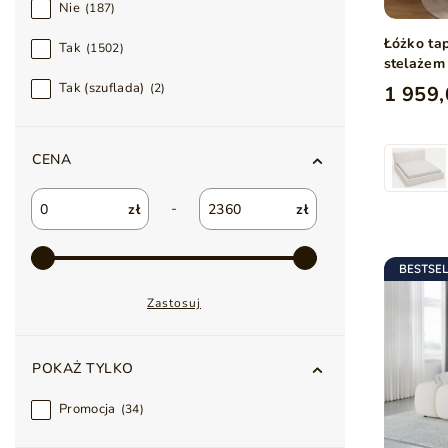
Nie
187
Łóżko ta
Tak
1502
stelażem
Tak (szuflada)
2
1 959,
CENA
-
zł
zł
BESTSE
Zastosuj
POKAŻ TYLKO
Promocja
34