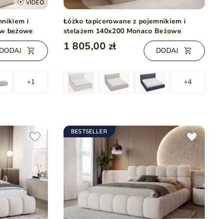
VIDEO
mnikiem i
Łóżko tapicerowane z pojemnikiem i
ow beżowe
stelażem 140x200 Monaco Beżowe
1 805,00 zł
DODAJ
DODAJ
+1
+4
BESTSELLER