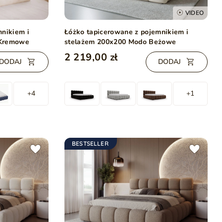
VIDEO
mnikiem i
Łóżko tapicerowane z pojemnikiem i
 Kremowe
stelażem 200x200 Modo Beżowe
2 219,00 zł
DODAJ
DODAJ
+4
+1
BESTSELLER