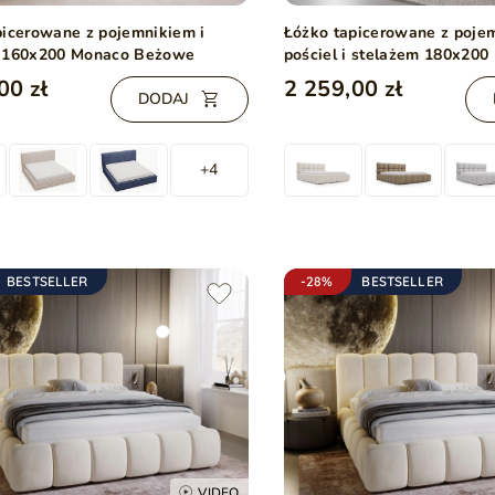
picerowane z pojemnikiem i
Łóżko tapicerowane z poje
 160x200 Monaco Beżowe
pościel i stelażem 180x20
tkaninie bouclé Beżowe
00 zł
2 259,00 zł
DODAJ
+4
BESTSELLER
-28%
BESTSELLER
VIDEO