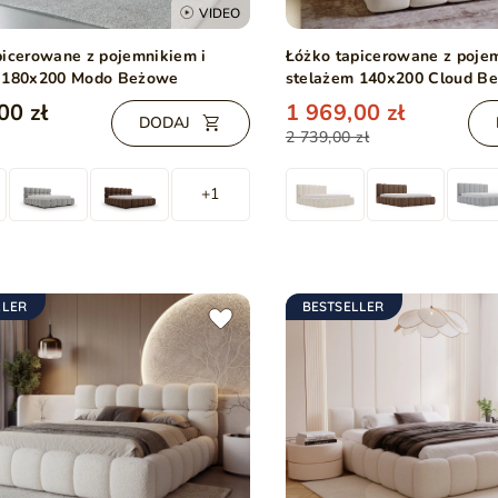
VIDEO
picerowane z pojemnikiem i
Łóżko tapicerowane z poje
 180x200 Modo Beżowe
stelażem 140x200 Cloud B
00 zł
1 969,00 zł
DODAJ
2 739,00 zł
+1
LLER
BESTSELLER