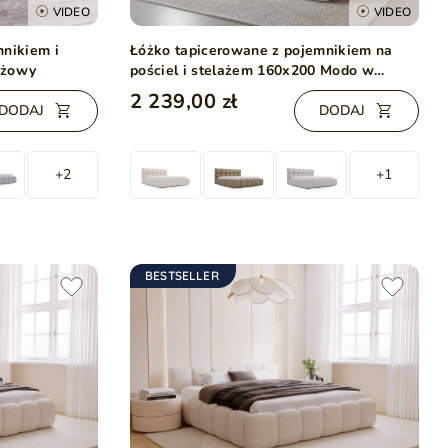
VIDEO
VIDEO
mnikiem i
Łóżko tapicerowane z pojemnikiem na
eżowy
pościel i stelażem 160x200 Modo w
tkaninie bouclé Beżowe
2 239,00 zł
DODAJ
DODAJ
+2
+1
BESTSELLER