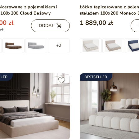
picerowane z pojemnikiem i
Łóżko tapicerowane z poje
 180x200 Cloud Beżowy
stelażem 180x200 Monaco
00 zł
1 889,00 zł
DODAJ
zł
+2
LLER
BESTSELLER