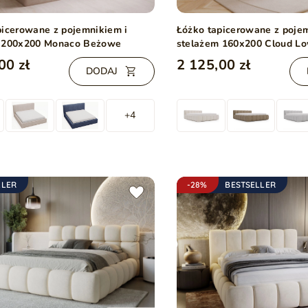
picerowane z pojemnikiem i
Łóżko tapicerowane z poje
 200x200 Monaco Beżowe
stelażem 160x200 Cloud L
00 zł
2 125,00 zł
DODAJ
+4
LLER
-28%
BESTSELLER