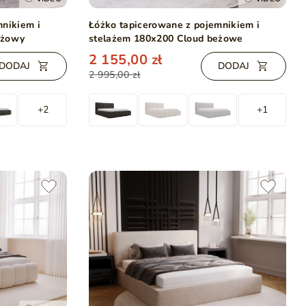
mnikiem i
Łóżko tapicerowane z pojemnikiem i
eżowy
stelażem 180x200 Cloud beżowe
2 155,00 zł
DODAJ
DODAJ
2 995,00 zł
+2
+1