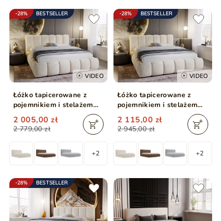
-28%
BESTSELLER
-28%
BESTSELLER
VIDEO
VIDEO
Łóżko tapicerowane z
Łóżko tapicerowane z
pojemnikiem i stelażem
pojemnikiem i stelażem
160x200 Cloud Beżowy
200x200 Cloud Beżowy
2 005,00 zł
2 115,00 zł
2 779,00 zł
2 945,00 zł
+2
+2
-28%
BESTSELLER