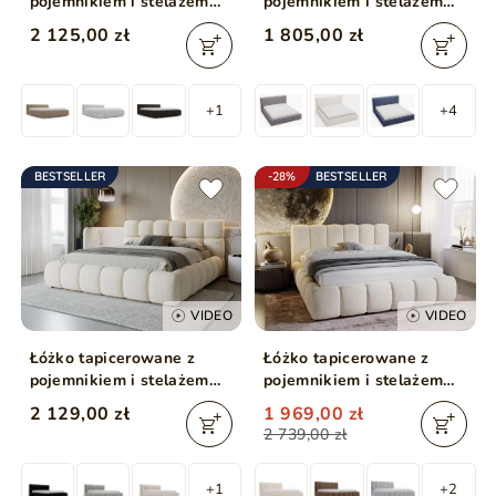
pojemnikiem i stelażem
pojemnikiem i stelażem
160x200 Cloud Low
140x200 Monaco Beżowe
2 125,00 zł
1 805,00 zł
beżowe
+1
+4
BESTSELLER
-28%
BESTSELLER
VIDEO
VIDEO
Łóżko tapicerowane z
Łóżko tapicerowane z
pojemnikiem i stelażem
pojemnikiem i stelażem
180x200 Modo Beżowe
140x200 Cloud Beżowy
2 129,00 zł
1 969,00 zł
2 739,00 zł
+1
+2