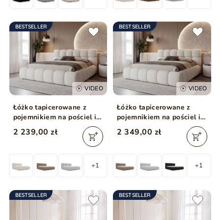
BESTSELLER
BESTSELLER
VIDEO
VIDEO
Łóżko tapicerowane z
Łóżko tapicerowane z
pojemnikiem na pościel i
pojemnikiem na pościel i
stelażem 160x200 Modo w
stelażem 200x200 Modo w
2 239,00 zł
2 349,00 zł
tkaninie bouclé Beżowe
tkaninie bouclé Beżowe
+1
+1
BESTSELLER
BESTSELLER