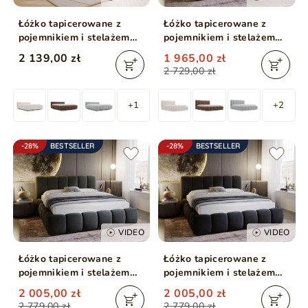
Łóżko tapicerowane z
Łóżko tapicerowane z
pojemnikiem i stelażem
pojemnikiem i stelażem
200x200 Cloud Low
120x200 Cloud Beżowy
2 139,00 zł
1 965,00 zł
beżowe
2 729,00 zł
+1
+2
-28%
BESTSELLER
-28%
BESTSELLER
VIDEO
VIDEO
Łóżko tapicerowane z
Łóżko tapicerowane z
pojemnikiem i stelażem
pojemnikiem i stelażem
160x200 Cloud Ciemny
160x200 Cloud
2 005,00 zł
2 005,00 zł
szary
Antracytowe
2 779,00 zł
2 779,00 zł