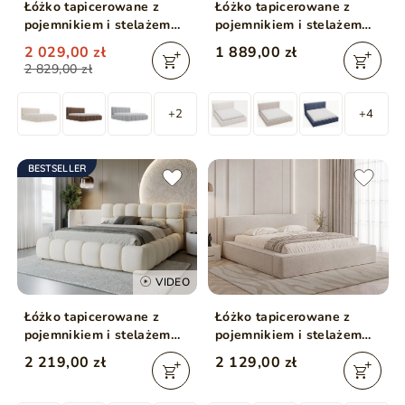
Łóżko tapicerowane z
Łóżko tapicerowane z
pojemnikiem i stelażem
pojemnikiem i stelażem
180x200 Cloud
180x200 Monaco
2 029,00 zł
1 889,00 zł
Antracytowe
Kremowe
2 829,00 zł
+2
+4
BESTSELLER
VIDEO
Łóżko tapicerowane z
Łóżko tapicerowane z
pojemnikiem i stelażem
pojemnikiem i stelażem
200x200 Modo Beżowe
180x200 Mali Beżowe
2 219,00 zł
2 129,00 zł