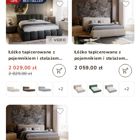
-28%
BESTSELLER
VIDEO
Łóżko tapicerowane z
Łóżko tapicerowane z
pojemnikiem i stelażem
pojemnikiem i stelażem
180x200 Cloud Ciemny
180x200 cm Monza
2 029,00 zł
2 059,00 zł
szary
Beżowe
2 829,00 zł
+2
+2