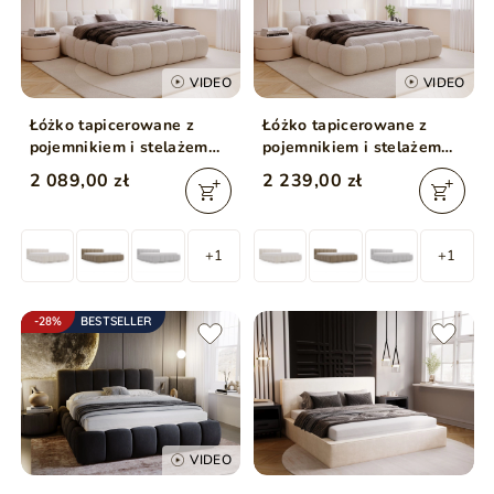
VIDEO
VIDEO
Łóżko tapicerowane z
Łóżko tapicerowane z
pojemnikiem i stelażem
pojemnikiem i stelażem
140x200 Cloud Low
200x200 Cloud Low
2 089,00 zł
2 239,00 zł
beżowe
beżowe
+1
+1
-28%
BESTSELLER
VIDEO