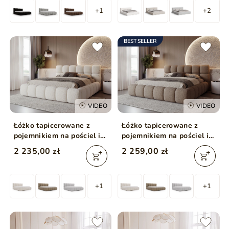
+1
+2
BESTSELLER
VIDEO
VIDEO
Łóżko tapicerowane z
Łóżko tapicerowane z
pojemnikiem na pościel i
pojemnikiem na pościel i
stelażem 140x200 Modo w
stelażem 180x200 Modo w
2 235,00 zł
2 259,00 zł
tkaninie bouclé Beżowe
tkaninie bouclé Brązowe
+1
+1