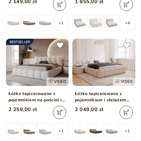
2 149,00 zł
1 855,00 zł
beżowe
+1
+4
BESTSELLER
VIDEO
VIDEO
Łóżko tapicerowane z
Łóżko tapicerowane z
pojemnikiem na pościel i
pojemnikiem i stelażem
stelażem 180x200 Modo w
180x200 Cloud Low
2 259,00 zł
2 049,00 zł
tkaninie bouclé Beżowe
beżowe
+1
+1