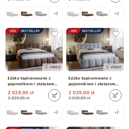
+2
+2
-28%
BESTSELLER
-28%
BESTSELLER
VIDEO
VIDEO
Łóżko tapicerowane z
Łóżko tapicerowane z
pojemnikiem i stelażem
pojemnikiem i stelażem
180x200 Cloud Brązowy
180x200 Cloud Jasny szary
2 029,00 zł
2 029,00 zł
2 829,00 zł
2 829,00 zł
+2
+2