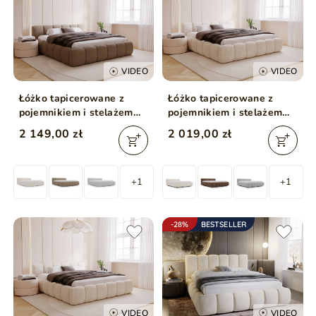
VIDEO
VIDEO
Łóżko tapicerowane z
Łóżko tapicerowane z
pojemnikiem i stelażem
pojemnikiem i stelażem
180x200 Cloud Low
160x200 Cloud Low
2 149,00 zł
2 019,00 zł
brązowe
beżowe
+1
+1
-28%
BESTSELLER
VIDEO
VIDEO