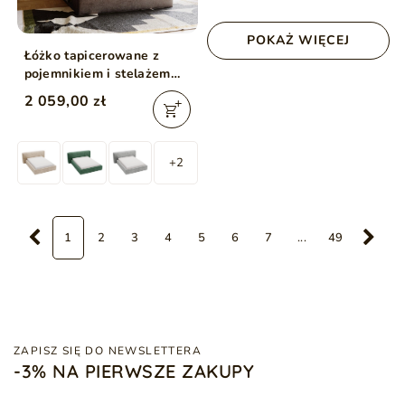
POKAŻ WIĘCEJ
Łóżko tapicerowane z
pojemnikiem i stelażem
180x200 cm Monza
2 059,00 zł
Brązowe
+2
1
2
3
4
5
6
7
...
49
ZAPISZ SIĘ DO NEWSLETTERA
-3% NA PIERWSZE ZAKUPY