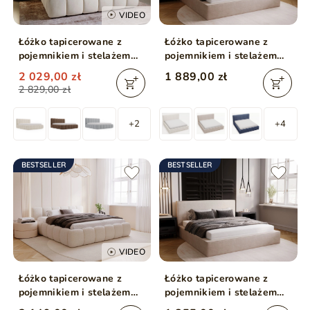
VIDEO
Łóżko tapicerowane z
Łóżko tapicerowane z
pojemnikiem i stelażem
pojemnikiem i stelażem
180x200 Cloud Beżowy
180x200 Monaco Beżowe
2 029,00 zł
1 889,00 zł
2 829,00 zł
+2
+4
BESTSELLER
BESTSELLER
VIDEO
Łóżko tapicerowane z
Łóżko tapicerowane z
pojemnikiem i stelażem
pojemnikiem i stelażem
180x200 Cloud Low
160x200 Monaco Beżowe