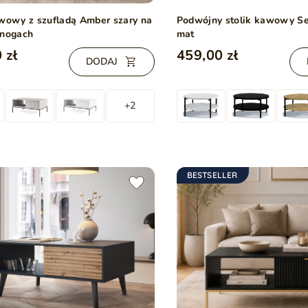
awowy z szufladą Amber szary na
Podwójny stolik kawowy Se
 nogach
mat
 zł
459,00 zł
DODAJ
+2
BESTSELLER