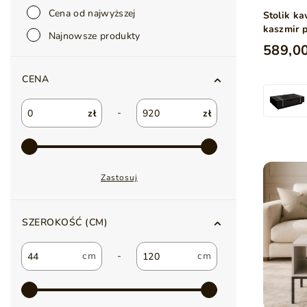
Cena od najwyższej
Stolik k
kaszmir 
Najnowsze produkty
589,00
CENA
-
zł
zł
Zastosuj
SZEROKOŚĆ (CM)
-