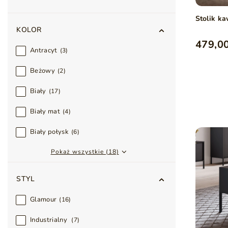
Stolik k
KOLOR
479,00
Antracyt
3
Beżowy
2
Biały
17
Biały mat
4
Biały połysk
6
Pokaż wszystkie (18)
STYL
Glamour
16
Industrialny
7