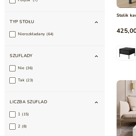
Połysk
7
Stolik k
TYP STOŁU
425,00
Nierozkładany
64
SZUFLADY
Nie
36
Tak
23
LICZBA SZUFLAD
1
15
2
8