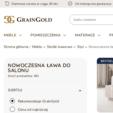
Darmowe zwroty w ciągu 30 dni
24-miesięczna gwarancja
MEBLE
POMIESZCZENIA
MATERACE
P
Strona główna
Meble
Stoliki kawowe
Styl
Nowoczesna ł
BESTSE
NOWOCZESNA ŁAWA DO
SALONU
(Ilość produktów:
85
)
SORTUJ
Rekomendacje GrainGold
Cena od najniższej