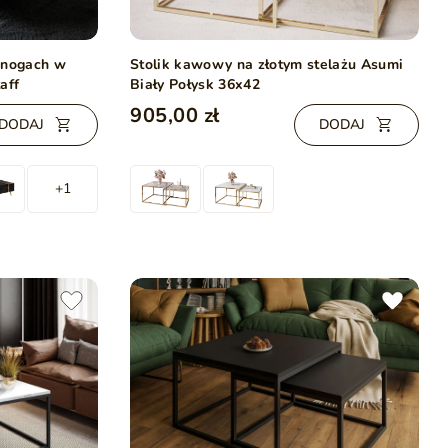
 nogach w
Stolik kawowy na złotym stelażu Asumi
aff
Biały Połysk 36x42
905,00 zł
DODAJ
DODAJ
+1