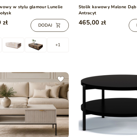
awowy w stylu glamour Lunelie
Stolik kawowy Malone Dąb 
połysk
Antracyt
 zł
465,00 zł
DODAJ
+1