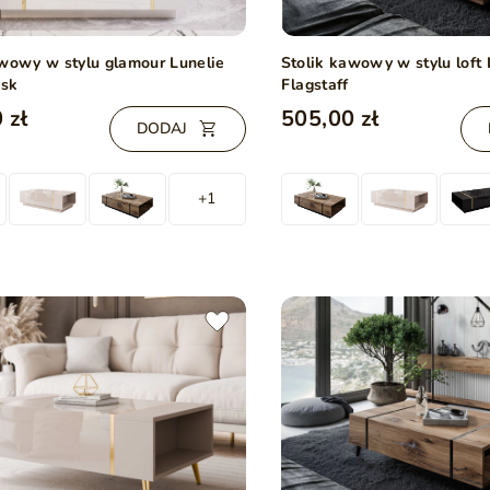
awowy w stylu glamour Lunelie
Stolik kawowy w stylu loft 
ysk
Flagstaff
 zł
505,00 zł
DODAJ
+1