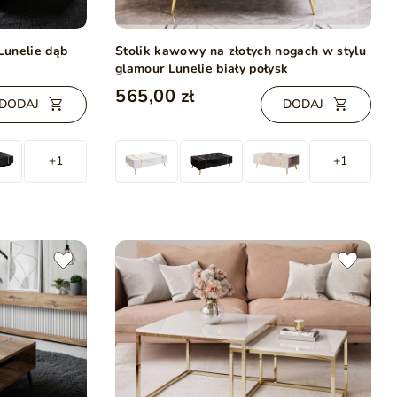
Lunelie dąb
Stolik kawowy na złotych nogach w stylu
glamour Lunelie biały połysk
565,00 zł
DODAJ
DODAJ
+1
+1