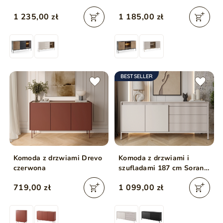
LED Deo Dąb Wotan
Dąb Wotan
1 235,00 zł
1 185,00 zł
BESTSELLER
Komoda z drzwiami Drevo
Komoda z drzwiami i
czerwona
szufladami 187 cm Sorano
Beżowa
719,00 zł
1 099,00 zł