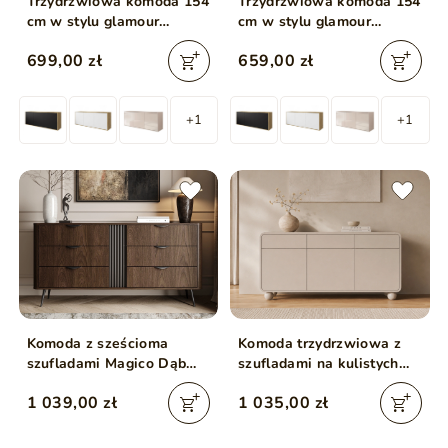
Trzydrzwiowa komoda 154
Trzydrzwiowa komoda 154
cm w stylu glamour
cm w stylu glamour
wisząca Vivance biały
wisząca Vivance kaszmir
699,00 zł
659,00 zł
połysk
połysk
+1
+1
Komoda z sześcioma
Komoda trzydrzwiowa z
szufladami Magico Dąb
szufladami na kulistych
Dunin
nóżkach Soffio Kaszmir
1 039,00 zł
1 035,00 zł