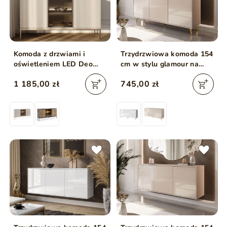
Komoda z drzwiami i
Trzydrzwiowa komoda 154
oświetleniem LED Deo
cm w stylu glamour na
Kaszmirowa
złotych nogach Vivance
1 185,00 zł
745,00 zł
kaszmir połysk