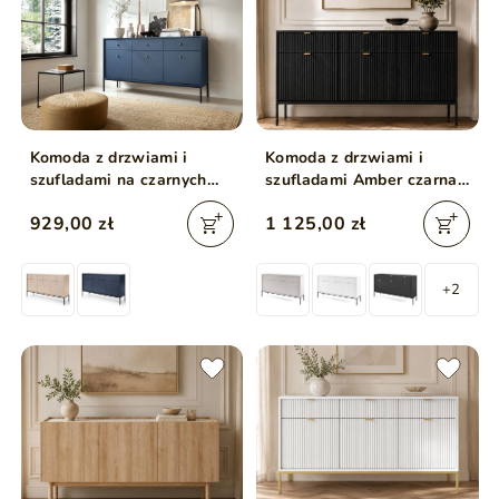
Komoda z drzwiami i
Komoda z drzwiami i
szufladami na czarnych
szufladami Amber czarna
nóżkach 154 cm Amor
na czarnych nogach
929,00 zł
1 125,00 zł
Granatowa
+2