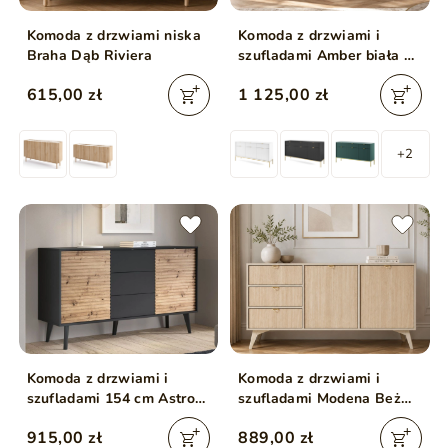
Komoda z drzwiami niska
Komoda z drzwiami i
Braha Dąb Riviera
szufladami Amber biała na
złotych nogach
615,00 zł
1 125,00 zł
+2
Komoda z drzwiami i
Komoda z drzwiami i
szufladami 154 cm Astro
szufladami Modena Beż
Czarna
Piskowy
915,00 zł
889,00 zł