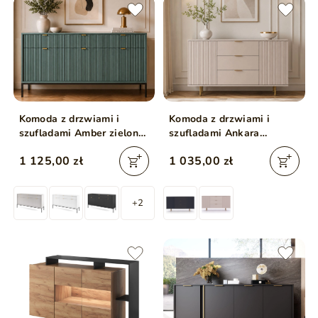
Komoda z drzwiami i
Komoda z drzwiami i
szufladami Amber zielona
szufladami Ankara
na czarnych nogach
Beżowa
1 125,00 zł
1 035,00 zł
+2