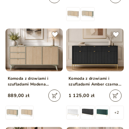
Komoda z drzwiami i
Komoda z drzwiami i
szufladami Modena
szufladami Amber czarna
Eukaliptus
na złotych nogach
889,00 zł
1 125,00 zł
+2