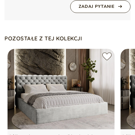
Seria
APOLLO
podnoszenia
ZADAJ PYTANIE
Łóżko sprzedawane bez materaca i dekoracji
POZOSTAŁE Z TEJ KOLEKCJI