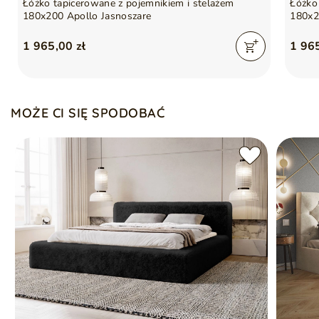
Łóżko tapicerowane z pojemnikiem i stelażem
Łóżko
180x200 Apollo Jasnoszare
180x2
1 965,00 zł
1 965
MOŻE CI SIĘ SPODOBAĆ