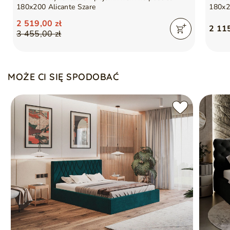
180x200 Alicante Szare
180x2
2 519,00 zł
2 115
3 455,00 zł
MOŻE CI SIĘ SPODOBAĆ