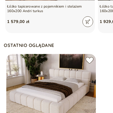
Łóżko tapicerowane z pojemnikiem i stelażem
Łóżko t
160x200 Andri turkus
160x200
1 579,00 zł
1 929,
OSTATNIO OGLĄDANE