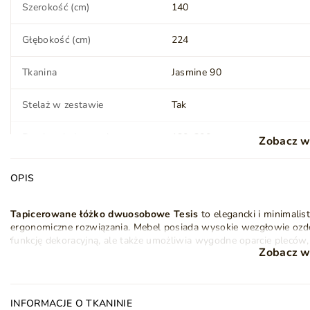
Szerokość (cm)
140
Głębokość (cm)
224
Tkanina
Jasmine 90
Stelaż w zestawie
Tak
Powierzchnia spania
120x200 cm
Zobacz w
OPIS
Materac
Nie
Tapicerowane łóżko dwuosobowe Tesis
to elegancki i minimali
Styl
Nowoczesny
Klasyczny
ergonomiczne rozwiązania. Mebel posiada wysokie wezgłowie ozdo
funkcję dekoracyjną, ale także umożliwia wygodne oparcie pleców,
Montaż
Do samodzielnego
Zobacz w
telewizji.
montażu
W
pojemniku na pościel
znajduje się przestronne miejsce do pr
drewniany stelaż materaca
(materac nie znajduje się w zestawie
Waga
84 kg
dzięki
INFORMACJE O TKANINIE
mechanizmom sprężynowym
, które wspomagają otwieranie