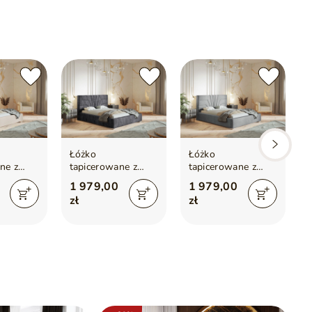
agającymi otwieranie
Łóżko
Łóżko
ne z
tapicerowane z
tapicerowane z
m i
pojemnikiem i
pojemnikiem i
1 979,00
1 979,00
160x200
stelażem 160x200
stelażem 160x200
zł
zł
owe
Tesis Ciemnoszare
Tesis Jasnoszare