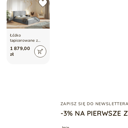
Łóżko
tapicerowane z
pojemnikiem i
1 879,00
stelażem 120x200
zł
Tesis Jasnoszare
ZAPISZ SIĘ DO NEWSLETTER
-3% NA PIERWSZE 
Imię