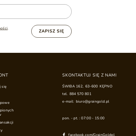
ności
.
ZAPISZ SIĘ
ONT
SKONTAKTUJ SIĘ Z NAMI
ŚWIBA 162
,
63-600
KĘPNO
j się
tel.
884 570 801
e-mail:
biuro@graingold.pl
upowe
upionych
w
pon. - pt. : 07:00 - 15:00
ransakcji
ty
facebook.com/GrainGoldpl