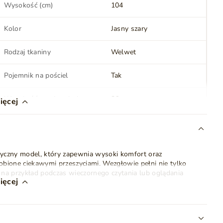
Wysokość (cm)
104
Kolor
Jasny szary
Rodzaj tkaniny
Welwet
Pojemnik na pościel
Tak
Wysokość powierzchni
36
ięcej
spania (cm)
Oświetlenie LED
Nie
styczny model, który zapewnia wysoki komfort oraz
Nóżki (wysokość) (cm)
4
bione ciekawymi przeszyciami. Wezgłowie pełni nie tylko
 na przykład podczas wieczornego czytania lub oglądania
Ilość paczek
3
ięcej
zechowywania. Aby uzyskać do niego dostęp, należy podnieść
)
. Cały proces jest bardzo prosty i nie wymaga wysiłku
Zagłówek
Tak
. Łóżko jest dostępne w czterech różnych rozmiarach