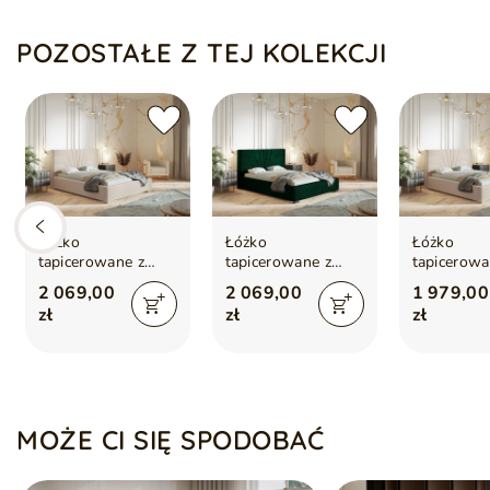
Łóżko posiada nóżki o wysokości 4 cm
Wzmocniona rama łóżka z automatami sprężynowymi wspom
POZOSTAŁE Z TEJ KOLEKCJI
Optymalne dla materacy o wymiarach 120x200 cm
Łóżko
Łóżko
Łóżko
tapicerowane z
tapicerowane z
tapicerowa
pojemnikiem i
pojemnikiem i
pojemnikie
2 069,00
2 069,00
1 979,00
stelażem 180x200
stelażem 180x200
stelażem 
zł
zł
zł
Tesis Beżowe
Tesis
Tesis Beż
Ciemnozielone
MOŻE CI SIĘ SPODOBAĆ