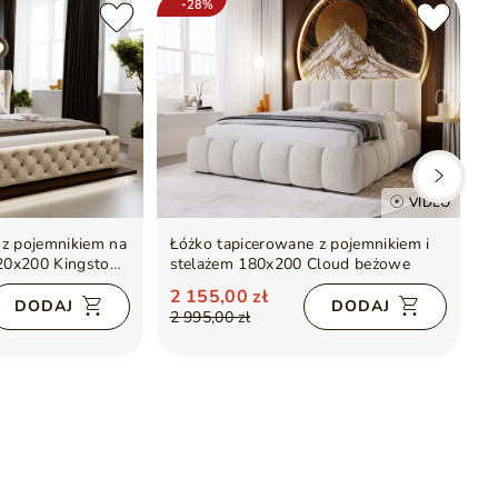
-28%
VIDEO
 z pojemnikiem na
Łóżko tapicerowane z pojemnikiem i
Ł
120x200 Kingston
stelażem 180x200 Cloud beżowe
s
2 155,00 zł
1
DODAJ
DODAJ
2 995,00 zł