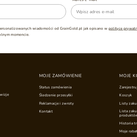
ersonalizowanych wiadomości od GrainGold.pl jak opisano w
polityce prywat
olnym momencie.
MOJE ZAMÓWIENIE
MOJE K
Status zamówienia
Zarejestru
wizje
Śledzenie przesyłki
Koszyk
Reklamacje i zwroty
Listy zak
Lista zak
Kontakt
produktó
Historia t
Moje raba