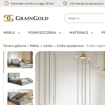
Darmowe zwroty w ciągu 30 dni
24-miesięczna gwarancja
MEBLE
POMIESZCZENIA
MATERACE
P
Strona główna
Meble
Łóżka
Łóżka pojedyncze
Łóżko tapic