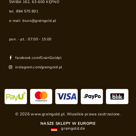
ŚWIBA 162
,
63-600
KĘPNO
tel.
884 570 801
e-mail:
biuro@graingold.pl
pon. - pt. : 07:00 - 15:00
facebook.com/GrainGoldpl
instagram.com/graingold.pl
©
2026
www.graingold.pl. Wszelkie prawa zastrzeżone.
NASZE SKLEPY W EUROPIE
graingold.de