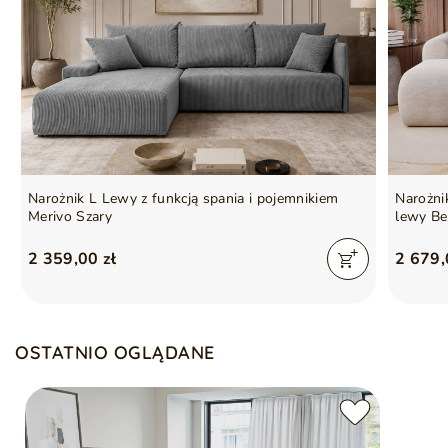
Mebel wolnostojący (tył
Tak
obity tkaniną)
Ilość paczek
3
Waga
151 kg
Wykonanie siedziska
Pianka poliuretanowa
Narożnik L Lewy z funkcją spania i pojemnikiem
Narożni
Poduszki w zestawie
Tak
Merivo Szary
lewy B
2 359,00 zł
2 679,
Podmiot odpowiedzialny
GrainGold Sp z o.o.
za ten produkt na terenie
Więcej
UE
OSTATNIO OGLĄDANE
Gwarancja producenta na 2 lata
Symbol
5905242941478
Seria
LIMON