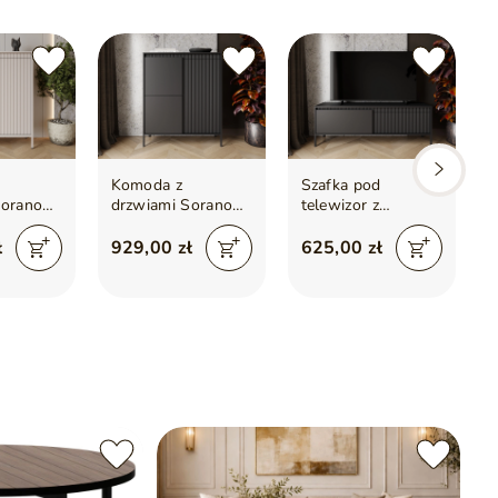
Komoda z
Szafka pod
Sorano
drzwiami Sorano
telewizor z
t
Czarna
drzwiczkami 153
cm Sorano Czarna
ł
929,00 zł
625,00 zł