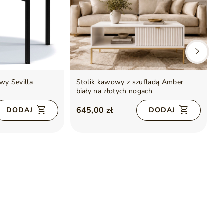
wy Sevilla
Stolik kawowy z szufladą Amber
S
biały na złotych nogach
A
645,00 zł
6
DODAJ
DODAJ