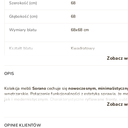
Szerokość (cm)
68
Głębokość (cm)
68
Wymiary blatu
68x68 cm
Kształt blatu
Kwadratowy
Zobacz w
Typ stołu
Nierozkładany
OPIS
Wykończenie frontów
Matowe
Kolekcja mebli
Sorano
cechuje się
nowoczesnym, minimalistycz
wnętrzarskie. Połączenie funkcjonalności z estetyką sprawia, że 
Wykończenie korpusu
Matowe
jak i modernistycznym
. Charakterystyczne
ryflowane fronty
, sub
Zobacz w
wyjątkowej lekkości i elegancji.
Wykonanie nóżek
Metal
Materiały wysokiej jakości, takie jak
płyta MDF
, laminowana płyta
trwałość i wygodę użytkowania, a dbałość o detale – takie jak o
Ilość nóżek
4
pełnym wysuwem – zapewniają wysoką funkcjonalność.
OPINIE KLIENTÓW