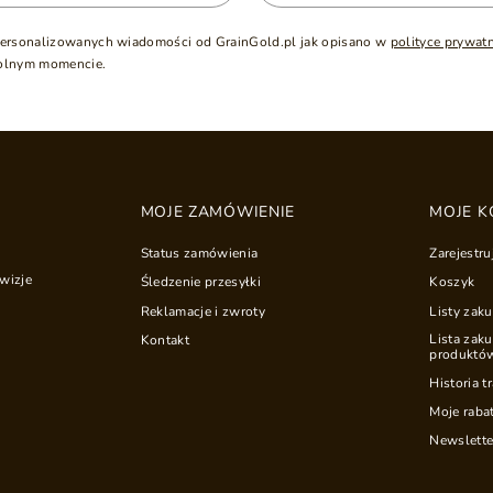
ersonalizowanych wiadomości od GrainGold.pl jak opisano w
polityce prywat
olnym momencie.
MOJE ZAMÓWIENIE
MOJE K
Status zamówienia
Zarejestru
wizje
Śledzenie przesyłki
Koszyk
Reklamacje i zwroty
Listy zak
Lista zak
Kontakt
produktó
Historia t
Moje raba
Newslette