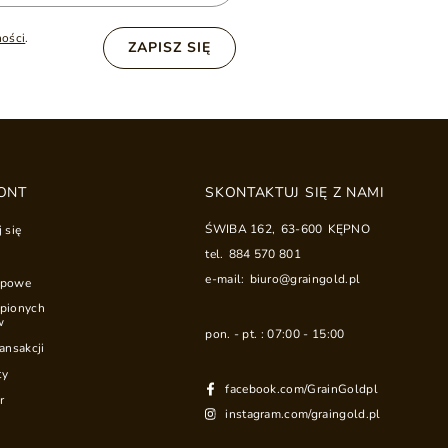
ności
.
ZAPISZ SIĘ
ONT
SKONTAKTUJ SIĘ Z NAMI
ŚWIBA 162
,
63-600
KĘPNO
j się
tel.
884 570 801
e-mail:
biuro@graingold.pl
upowe
upionych
w
pon. - pt. : 07:00 - 15:00
ransakcji
ty
facebook.com/GrainGoldpl
r
instagram.com/graingold.pl