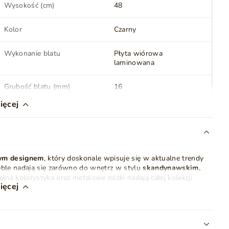
Wysokość (cm)
48
Kolor
Czarny
Wykonanie blatu
Płyta wiórowa
laminowana
Grubość blatu (mm)
16
ięcej
Wykonanie frontów
Płyta MDF
Wykonanie korpusu
Płyta wiórowa
laminowana
nym designem
, który doskonale wpisuje się w aktualne trendy
meble nadają się zarówno do wnętrz w stylu
Nóżki (wysokość) (cm)
15
skandynawskim,
telna kolorystyka oraz metalowe nóżki nadają całej kolekcji
ięcej
Kolor nóżek
Czarny
 wiórowa oraz
system otwierania PUSH TO OPEN
, gwarantują
brzeża ABS, zawiasy wpuszczane oraz prowadnice kulkowe z
Szuflady
Tak