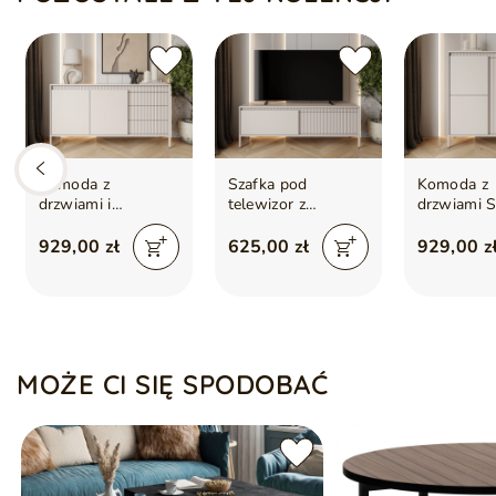
Nóżki: Czarne metalowe
Zawiasy: Wpuszczane/bliźniacze
Komoda z
Szafka pod
Komoda z
drzwiami i
telewizor z
drzwiami 
szufladami 153 cm
drzwiczkami 153
Beżowa
Sorano Beżowa
cm Sorano Beżowa
929,00 zł
625,00 zł
929,00 z
MOŻE CI SIĘ SPODOBAĆ