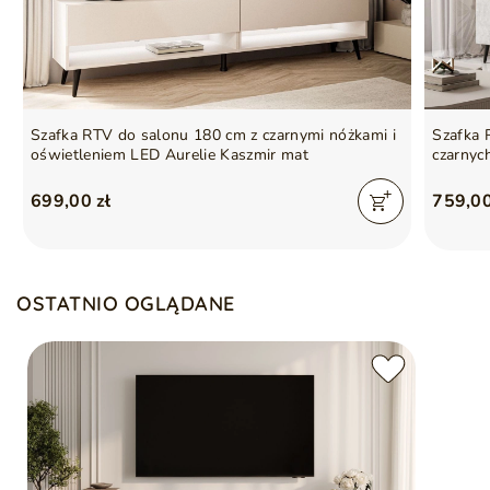
Szafka RTV do salonu 180 cm z czarnymi nóżkami i
Szafka 
oświetleniem LED Aurelie Kaszmir mat
czarnyc
699,00 zł
759,00
OSTATNIO OGLĄDANE