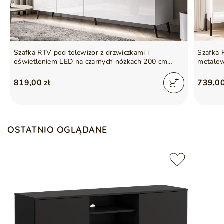
Szafka RTV pod telewizor z drzwiczkami i
Szafka 
oświetleniem LED na czarnych nóżkach 200 cm
metalow
Noaé Biały Połysk
Biały po
819,00 zł
739,00
OSTATNIO OGLĄDANE