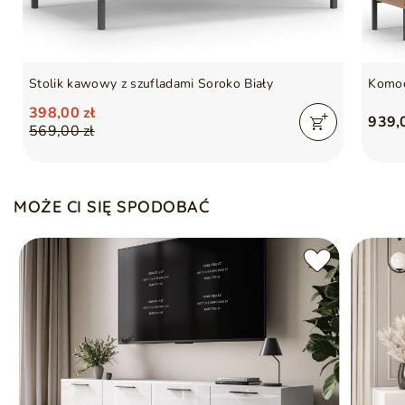
Nóżki: metalowy stelaż + ślizgi
Szafka bez uchwytów, otwierana metodą PUSH TO
OPEN
Gwarancja producenta na 2 lata
Siłownik gazowy
Stolik kawowy z szufladami Soroko Biały
Komod
Symbol
5905242201848
Seria
SOROKO
398,00 zł
939,
569,00 zł
MOŻE CI SIĘ SPODOBAĆ