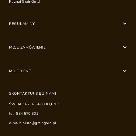
Poznaj GrainGold
REGULAMINY
MOJE ZAMÓWIENIE
MOJE KONT
SKONTAKTUJ SIĘ Z NAMI
ŚWIBA 162
,
63-600
KĘPNO
tel.
884 570 801
e-mail:
biuro@graingold.pl