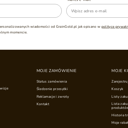
ersonalizowanych wiadomości od GrainGold.pl jak opisano w
polityce prywat
olnym momencie.
MOJE ZAMÓWIENIE
MOJE K
Status zamówienia
Zarejestru
wizje
Śledzenie przesyłki
Koszyk
Reklamacje i zwroty
Listy zak
Lista zak
Kontakt
produktó
Historia t
Moje raba