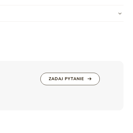
, że materiał jest zarówno
gruby, jak i miękki
, zapewniając
Szuflady
Nie
ęki delikatnej fakturze dodaje jej elegancji, a dodatkowe
ko kontynentalne Bogota
zachwyca nie tylko swoim pięknym
Podmiot odpowiedzialny za
GrainGold Sp z o.o.
ten produkt na terenie UE
Więcej
nież funkcję oparcia dla głowy czy pleców podczas relaksu.
rawdziwym centrum wygody, zapewniając komfort na najwyższym
ia
BOGOTA
ZADAJ PYTANIE
ciel