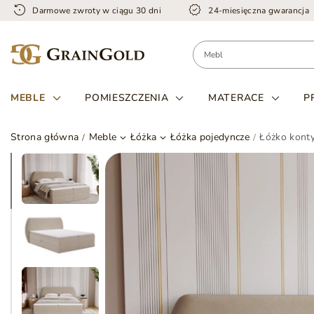
Darmowe zwroty w ciągu 30 dni
24-miesięczna gwarancja
MEBLE
POMIESZCZENIA
MATERACE
P
Strona główna
Meble
Łóżka
Łóżka pojedyncze
Łóżko kont