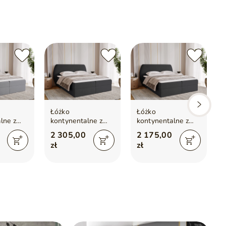
 standardzie)
ustawień monitora.
Łóżko
Łóżko
lne z
kontynentalne z
kontynentalne z
em na
pojemnikiem na
pojemnikiem na
2 305,00
2 175,00
0x200
pościel 160x200
pościel 120x200
zł
zł
Bogota Czarne
Bogota Czarne
re