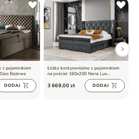
e z pojemnikiem
Łóżko kontynentalne z pojemnikiem
Ł
 Cleo Beżowe
na pościel 160x200 Neria Lux
n
Ciemnoszare
3 669,00 zł
2
DODAJ
DODAJ