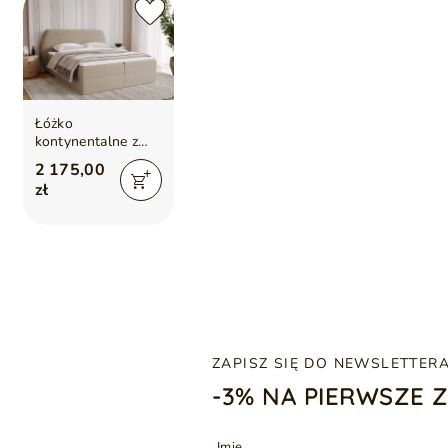
Łóżko
kontynentalne z
pojemnikiem na
2 175,00
pościel 120x200
zł
Bogota Beżowe
ZAPISZ SIĘ DO NEWSLETTER
-3% NA PIERWSZE 
Imię