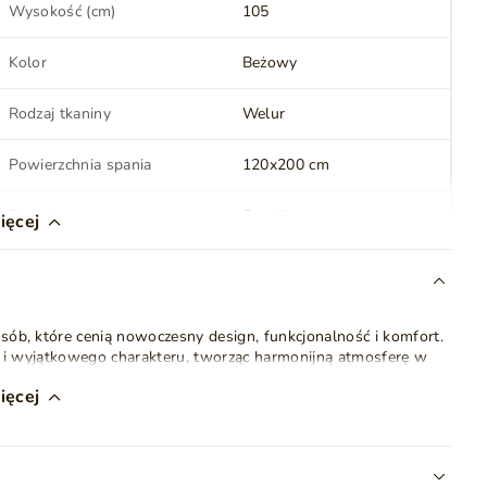
Wysokość (cm)
105
Kolor
Beżowy
Rodzaj tkaniny
Welur
Powierzchnia spania
120x200 cm
Rodzaj materaca
Bonell
ięcej
Topper
Tak
sób, które cenią nowoczesny design, funkcjonalność i komfort.
Wykonanie nóżek
Tworzywo sztuczne
 i wyjątkowego charakteru, tworząc harmonijną atmosferę w
Montaż
Do samodzielnego
ięcej
montażu
ię z wysokiej jakości
sprężyn bonellowych
, które zapewniają
ianki, która dostosowuje się do kształtu ciała, gwarantując
Waga
110 kg