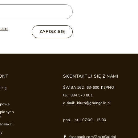
ności
.
ZAPISZ SIĘ
ONT
SKONTAKTUJ SIĘ Z NAMI
ŚWIBA 162
,
63-600
KĘPNO
j się
tel.
884 570 801
e-mail:
biuro@graingold.pl
upowe
upionych
w
pon. - pt. : 07:00 - 15:00
ransakcji
ty
facebook.com/GrainGoldpl