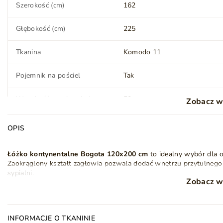
Szerokość (cm)
162
Głębokość (cm)
225
Tkanina
Komodo 11
Pojemnik na pościel
Tak
Wysokość powierzchni
50
Zobacz w
spania (cm)
OPIS
Twardość materaca
H3 - średnio-twardy
Łóżko kontynentalne Bogota 120x200
cm
to idealny wybór dla o
Topper (wysokość) (cm)
5
Zaokrąglony kształt zagłowia pozwala dodać wnętrzu przytulnego
sypialni.
Styl
Nowoczesny
Zobacz w
Materace wbudowane w skrzynię łóżka kontynentalnego składają s
doskonałe podparcie i trwałość. Dodatkowo zastosowano warstwę p
komfort i wygodę podczas snu
Ilość paczek
3
INFORMACJE O TKANINIE