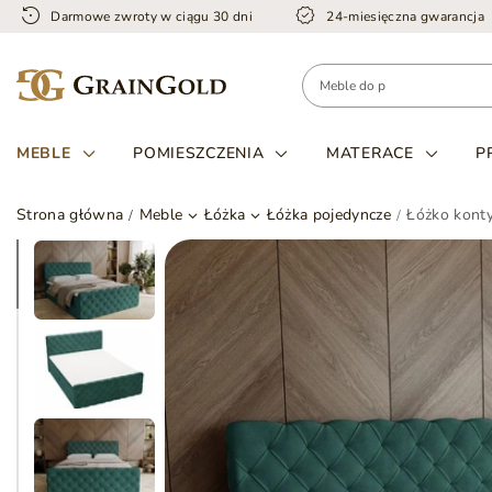
Darmowe zwroty w ciągu 30 dni
24-miesięczna gwarancja
MEBLE
POMIESZCZENIA
MATERACE
P
Strona główna
Meble
Łóżka
Łóżka pojedyncze
Łóżko konty