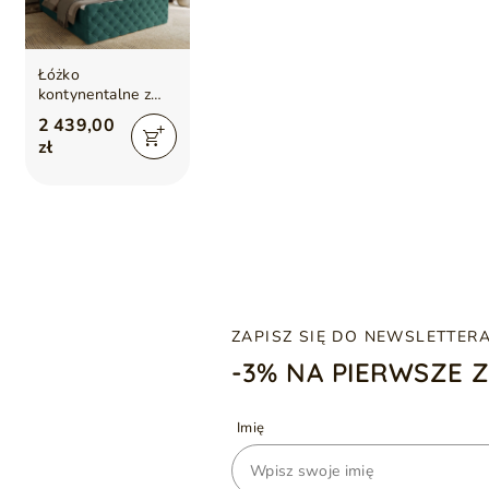
Łóżko
kontynentalne z
pojemnikiem na
2 439,00
pościel 120x200
zł
Lunaris Zielone
ZAPISZ SIĘ DO NEWSLETTER
-3% NA PIERWSZE 
Imię