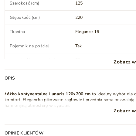
Szerokość (cm)
125
Głębokość (cm)
220
Tkanina
Elegance 16
Pojemnik na pościel
Tak
Wysokość powierzchni
50
Zobacz w
spania (cm)
OPIS
Twardość materaca
H3 - średnio-twardy
Łóżko kontynentalne Lunaris 120x200
cm
to idealny wybór dla o
Topper (wysokość) (cm)
5
komfort. Elegancko pikowane zagłowie i przednia rama pozwalają
harmonijną atmosferę w sypialni.
Montaż
Do samodzielnego
Zobacz w
montażu
Materace wbudowane w skrzynię łóżka kontynentalnego składają s
doskonałe podparcie i trwałość. Dodatkowo zastosowano warstwę p
komfort i wygodę podczas snu
Waga
120 kg
OPINIE KLIENTÓW