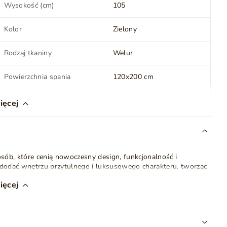
Wysokość (cm)
105
Kolor
Zielony
Rodzaj tkaniny
Welur
Powierzchnia spania
120x200 cm
Rodzaj materaca
Bonell
ięcej
Topper
Tak
sób, które cenią nowoczesny design, funkcjonalność i
Styl
Nowoczesny
Klasyczny
 dodać wnętrzu przytulnego i luksusowego charakteru, tworząc
Ilość paczek
4
ięcej
ię z wysokiej jakości
sprężyn bonellowych
, które zapewniają
ianki, która dostosowuje się do kształtu ciała, gwarantując
Zagłówek
Tak