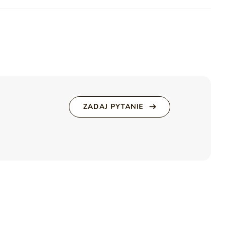
erystyczne. Zagłowie pełni również funkcję oparcia dla głowy
Materac
Tak
m łóżko
Lunaris
staje się prawdziwym centrum wygody,
ia
LUNARIS
ZADAJ PYTANIE
ciel
 standardzie)