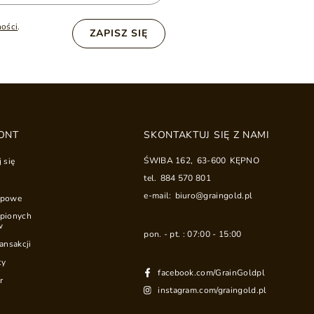
ności
.
ZAPISZ SIĘ
ONT
SKONTAKTUJ SIĘ Z NAMI
ŚWIBA 162
,
63-600
KĘPNO
j się
tel.
884 570 801
e-mail:
biuro@graingold.pl
upowe
upionych
w
pon. - pt. : 07:00 - 15:00
ransakcji
ty
facebook.com/GrainGoldpl
r
instagram.com/graingold.pl