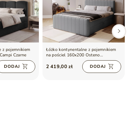
e z pojemnikiem
Łóżko kontynentalne z pojemnikiem
Ł
 Campi Czarne
na pościel 160x200 Osteno
n
Ciemnoszare
2 419,00 zł
2
DODAJ
DODAJ