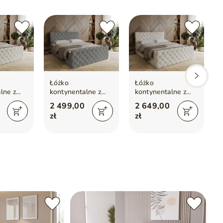
ustawień monitora.
Łóżko
Łóżko
lne z
kontynentalne z
kontynentalne z
em na
pojemnikiem na
pojemnikiem na
2 499,00
2 649,00
0x200
pościel 140x200
pościel 180x200
zł
zł
remowe
Lunaris Szare
Lunaris Kremowe