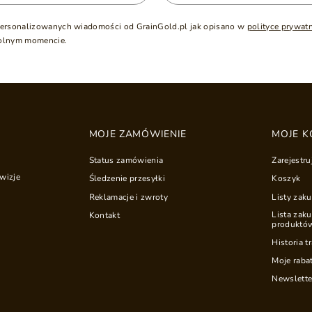
ersonalizowanych wiadomości od GrainGold.pl jak opisano w
polityce prywat
olnym momencie.
MOJE ZAMÓWIENIE
MOJE K
Status zamówienia
Zarejestru
wizje
Śledzenie przesyłki
Koszyk
Reklamacje i zwroty
Listy zak
Lista zak
Kontakt
produktó
Historia t
Moje raba
Newslette