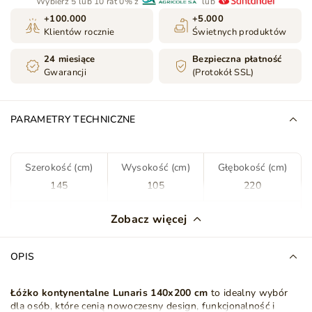
Wybierz 5 lub 10 rat 0% z
lub
+100.000
+5.000
Klientów rocznie
Świetnych produktów
24 miesiące
Bezpieczna płatność
Gwarancji
(Protokół SSL)
PARAMETRY TECHNICZNE
Szerokość (cm)
Wysokość (cm)
Głębokość (cm)
145
105
220
Kolor
Kremowy
Zobacz więcej
Tkanina
Elegance 1
OPIS
Rodzaj tkaniny
Welur
Łóżko kontynentalne Lunaris 140x200
cm
to idealny wybór
dla osób, które cenią nowoczesny design, funkcjonalność i