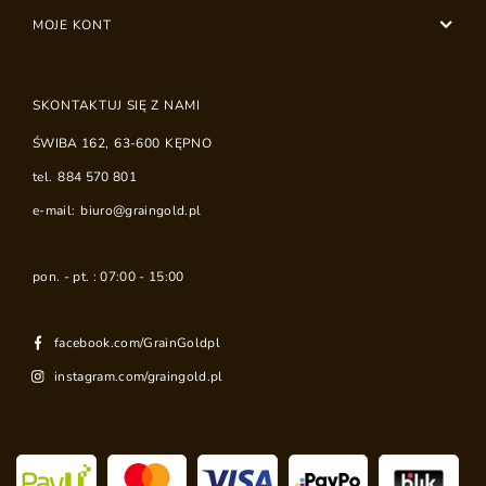
MOJE KONT
SKONTAKTUJ SIĘ Z NAMI
ŚWIBA 162
,
63-600
KĘPNO
tel.
884 570 801
e-mail:
biuro@graingold.pl
pon. - pt. : 07:00 - 15:00
facebook.com/GrainGoldpl
instagram.com/graingold.pl