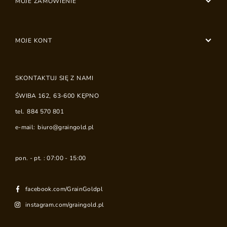
MOJE ZAMÓWIENIE
MOJE KONT
SKONTAKTUJ SIĘ Z NAMI
ŚWIBA 162
,
63-600
KĘPNO
tel.
884 570 801
e-mail:
biuro@graingold.pl
pon. - pt. : 07:00 - 15:00
facebook.com/GrainGoldpl
instagram.com/graingold.pl