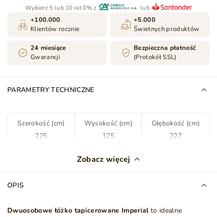
Wybierz 5 lub 10 rat 0% z
lub
+100.000
+5.000
Klientów rocznie
Świetnych produktów
24 miesiące
Bezpieczna płatność
Gwarancji
(Protokół SSL)
PARAMETRY TECHNICZNE
Szerokość (cm)
Wysokość (cm)
Głębokość (cm)
225
125
227
Kolor
Brązowy
Zobacz więcej
Tkanina
Anthology 4
OPIS
Rodzaj tkaniny
Boucle
Dwuosobowe łóżko tapicerowane Imperial
to idealne