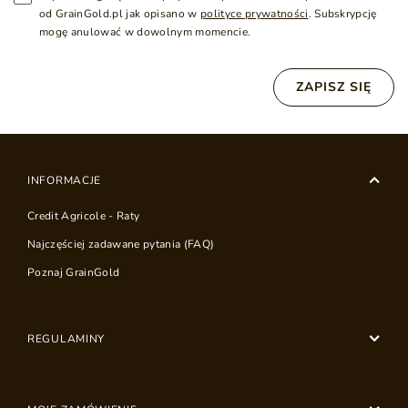
od GrainGold.pl jak opisano w
polityce prywatności
. Subskrypcję
mogę anulować w dowolnym momencie.
ZAPISZ SIĘ
INFORMACJE
Credit Agricole - Raty
Najczęściej zadawane pytania (FAQ)
Poznaj GrainGold
REGULAMINY