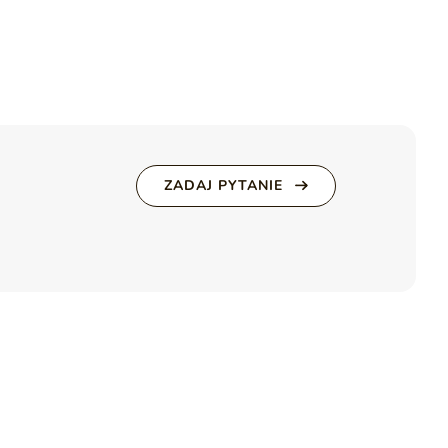
. Całość opiera się na wysokich, smukłych,
j lekkości, ułatwiają utrzymanie porządku oraz umożliwiają
Waga
22 kg
alności i solidnego wykonania, idealne dla osób ceniących
o wnętrza ciepły, stylowy klimat, a jednocześnie ułatwiają
 łączy estetykę z praktycznym zastosowaniem.
ia
NOAÉ
ZADAJ PYTANIE
apobiegają swobodnemu opadaniu i trzaskaniu drzwiczek