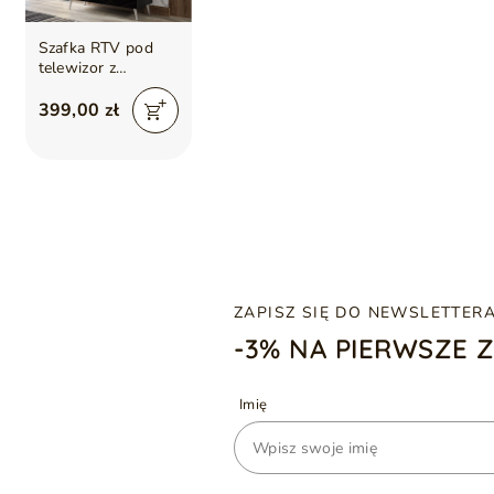
Szafka RTV pod
telewizor z
drzwiczkami na
srebrnych nóżkach
399,00 zł
100 cm Noaé
Czarny połysk
ZAPISZ SIĘ DO NEWSLETTER
-3% NA PIERWSZE 
Imię