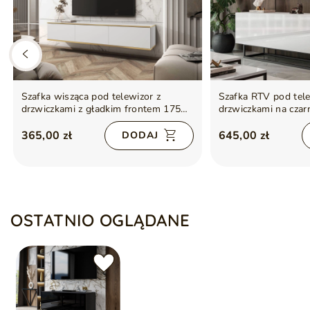
Szafka wisząca pod telewizor z
Szafka RTV pod tele
drzwiczkami z gładkim frontem 175
drzwiczkami na czar
cm Diolo Biała
cm Nodoo Biały poł
365,00 zł
645,00 zł
DODAJ
OSTATNIO OGLĄDANE