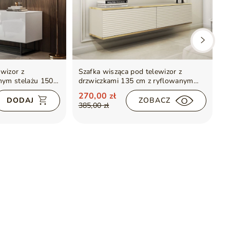
wizor z
Szafka wisząca pod telewizor z
W
nym stelażu 150
drzwiczkami 135 cm z ryflowanym
d
ysk
frontem Diolo Beżowa
2
270,00 zł
7
ZOBACZ
DODAJ
385,00 zł