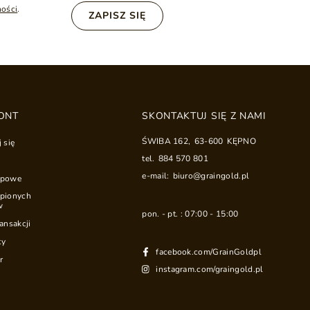
ności
.
ZAPISZ SIĘ
ONT
SKONTAKTUJ SIĘ Z NAMI
ŚWIBA 162
,
63-600
KĘPNO
j się
tel.
884 570 801
e-mail:
biuro@graingold.pl
upowe
upionych
w
pon. - pt. : 07:00 - 15:00
ransakcji
ty
facebook.com/GrainGoldpl
r
instagram.com/graingold.pl