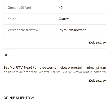
Głębokość (cm)
40
Kolor
Czarny
Wykonanie frontów
Płyta laminowana
Wykonanie korpusu
Płyta laminowana
Zobacz w
Mechanizm otwierania
Push to open
OPIS
Ilość drzwi
2
Szafka RTV Noaé
to nowoczesny mebel o prostej, minimalistyczne
designerskie aranżacje wnętrz. Jej smukła sylwetka oraz gładkie fr
Nóżki (wysokość) (cm)
13
Zobacz w
Korpus szafki RTV wykonano z wytrzymałej
płyty laminowanej
o 
mebla. Jej szeroki blat to idealne miejsce na rodzinne pamiątki, d
Kolor nóżek
Srebrny
zagospodarowanie przestrzeni.
Front
szafki RTV
wykonano z płyty pokrytej akrylem, który nadaje
OPINIE KLIENTÓW
Styl
Nowoczesny
Loft
zarysowania
. Zastosowany system
PUSH TO OPEN
umożliwia be