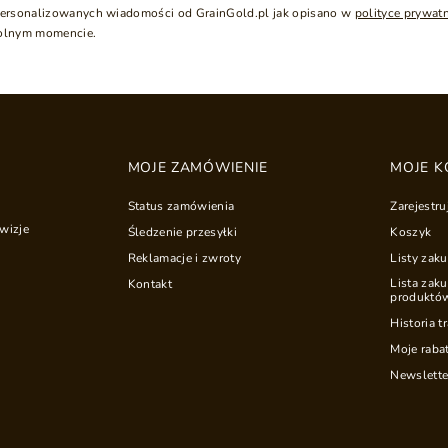
ersonalizowanych wiadomości od GrainGold.pl jak opisano w
polityce prywat
olnym momencie.
MOJE ZAMÓWIENIE
MOJE K
Status zamówienia
Zarejestru
wizje
Śledzenie przesyłki
Koszyk
Reklamacje i zwroty
Listy zak
Lista zak
Kontakt
produktó
Historia t
Moje raba
Newslette