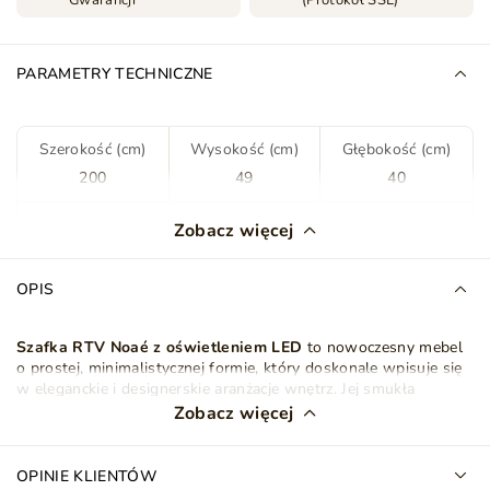
PARAMETRY TECHNICZNE
Szerokość (cm)
Wysokość (cm)
Głębokość (cm)
200
49
40
Rodzaj
Stojąca
Zobacz więcej
Kolor
Czarny
OPIS
Odcień
Czarny połysk
Szafka RTV Noaé z oświetleniem LED
to nowoczesny mebel
o prostej, minimalistycznej formie, który doskonale wpisuje się
Wykonanie frontów
Płyta laminowana
w eleganckie i designerskie aranżacje wnętrz. Jej smukła
sylwetka oraz
gładkie fronty
nadają całości lekkiego,
Zobacz więcej
estetycznego charakteru.
Wykończenie frontów
Połysk
Korpus
szafki RTV
wykonano z wytrzymałej
płyty
OPINIE KLIENTÓW
Wykonanie korpusu
Płyta laminowana
laminowanej
o grubości 16 mm, co zapewnia trwałość i długie