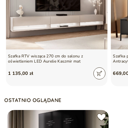
maksymalne obciążenie:
blat - 35 kg, półki - 5 kg
Seria
NOAÉ
ze względu na proces produkcyjny i właściwości
materiałów, możliwe są tolerancje wymiarowe na
poziomie +/- 2–3 cm
Szafka RTV wisząca 270 cm do salonu z
Szafka 
oświetleniem LED Aurelie Kaszmir mat
Antracy
1 135,00 zł
669,00
OSTATNIO OGLĄDANE