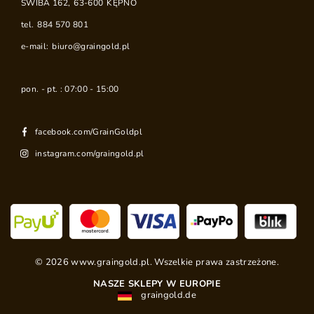
ŚWIBA 162
,
63-600
KĘPNO
tel.
884 570 801
e-mail:
biuro@graingold.pl
pon. - pt. : 07:00 - 15:00
facebook.com/GrainGoldpl
instagram.com/graingold.pl
©
2026
www.graingold.pl. Wszelkie prawa zastrzeżone.
NASZE SKLEPY W EUROPIE
graingold.de