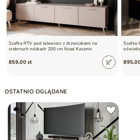
Gwarancja producenta na 2 lata
Symbol
5905242958520
Seria
LUNELIE
Szafka RTV pod telewizor z drzwiczkami na
Szafka 
srebrnych nóżkach 200 cm Noaé Kaszmir
oświetl
859,00 zł
895,00
OSTATNIO OGLĄDANE