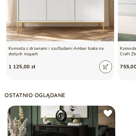
ze względu na proces produkcyjny i właściwości
materiałów możliwe są tolerancje wymiarowe na
poziomie +/- 2–3 cm
Gwarancja producenta na 2 lata
Symbol
5905242956878
Seria
NUVEO
Komoda z drzwiami i szufladami Amber biała na
Komoda 
złotych nogach
Craft Zł
1 125,00 zł
755,00
OSTATNIO OGLĄDANE