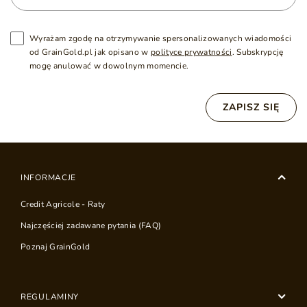
Wyrażam zgodę na otrzymywanie spersonalizowanych wiadomości
od GrainGold.pl jak opisano w
polityce prywatności
. Subskrypcję
mogę anulować w dowolnym momencie.
ZAPISZ SIĘ
INFORMACJE
Credit Agricole - Raty
Najczęściej zadawane pytania (FAQ)
Poznaj GrainGold
REGULAMINY