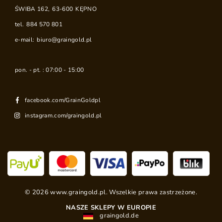
ŚWIBA 162
,
63-600
KĘPNO
tel.
884 570 801
e-mail:
biuro@graingold.pl
pon. - pt. : 07:00 - 15:00
facebook.com/GrainGoldpl
instagram.com/graingold.pl
©
2026
www.graingold.pl. Wszelkie prawa zastrzeżone.
NASZE SKLEPY W EUROPIE
graingold.de