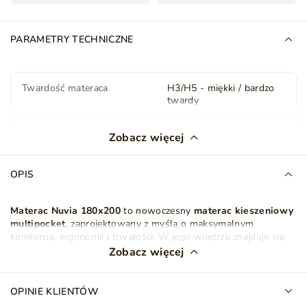
PARAMETRY TECHNICZNE
Twardość materaca
H3/H5 - miękki / bardzo
twardy
Grubość materaca (cm)
20
Zobacz więcej
Filc
Podkład filcowy
OPIS
Pocket
System 7 stref (506
szt./m²)
Materac Nuvia 180x200
to nowoczesny
materac kieszeniowy
multipocket
, zaprojektowany z myślą o maksymalnym
komforcie, ergonomii i trwałości. W jego wnętrzu znajduje się
Pokrowiec
Antyalergiczny
zaawansowany
system sprężyn multipocket
z
7 strefami
Zobacz więcej
Zdejmowany
twardości
, który dzięki większej liczbie sprężyn niż w
standardowych materacach pocket zapewnia precyzyjne
Rodzaj maty kokosowej
Naturalna mata
dopasowanie do różnych partii ciała i idealne podparcie
OPINIE KLIENTÓW
kokosowa
kręgosłupa. Każda sprężyna pracuje niezależnie, reagując