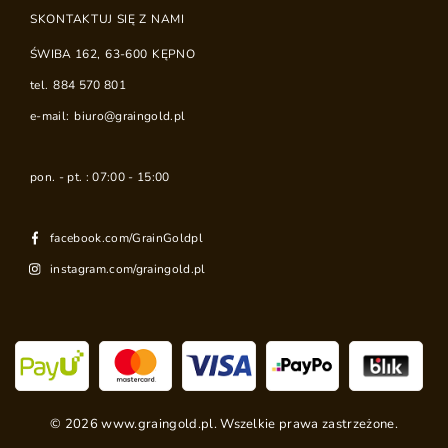
SKONTAKTUJ SIĘ Z NAMI
ŚWIBA 162
,
63-600
KĘPNO
tel.
884 570 801
e-mail:
biuro@graingold.pl
pon. - pt. : 07:00 - 15:00
facebook.com/GrainGoldpl
instagram.com/graingold.pl
©
2026
www.graingold.pl. Wszelkie prawa zastrzeżone.