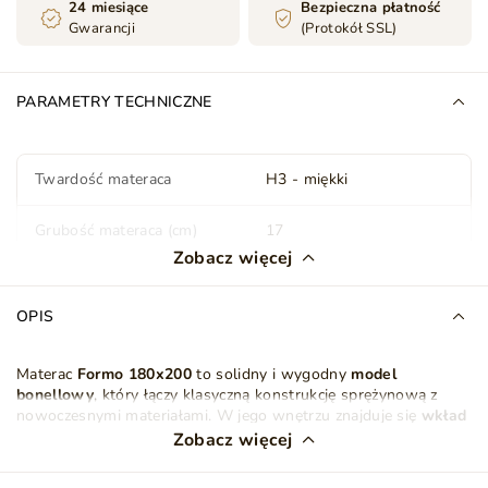
24 miesiące
Bezpieczna płatność
Gwarancji
(Protokół SSL)
PARAMETRY TECHNICZNE
Twardość materaca
H3 - miękki
Grubość materaca (cm)
17
Zobacz więcej
Pokrowiec
Antyalergiczny
Zdejmowany
OPIS
Materac dwustronny
Tak
Materac
Formo 180x200
to solidny i wygodny
model
bonellowy
, który łączy klasyczną konstrukcję sprężynową z
Waga
21 kg
nowoczesnymi materiałami. W jego wnętrzu znajduje się
wkład
ze sprężyn Bonellowych
, połączonych w trwały system,
Zobacz więcej
Ilość paczek
1
zapewniający równomierne rozłożenie ciężaru ciała oraz stabilne
podparcie podczas snu. Sprężyny w kształcie klepsydry reagują