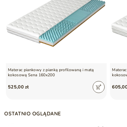
otulające podłoże do snu
Materac piankowy z pianką profilowaną i matą
Materac
kokosową Sena 160x200
kokosow
525,00 zł
605,00
OSTATNIO OGLĄDANE