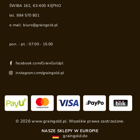
ŚWIBA 162
,
63-600
KĘPNO
tel.
884 570 801
e-mail:
biuro@graingold.pl
pon. - pt. : 07:00 - 15:00
facebook.com/GrainGoldpl
instagram.com/graingold.pl
©
2026
www.graingold.pl. Wszelkie prawa zastrzeżone.
NASZE SKLEPY W EUROPIE
graingold.de