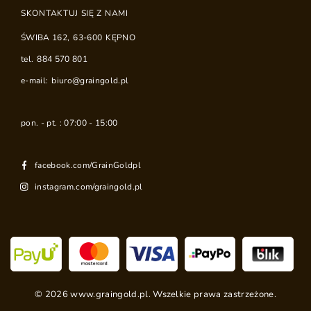
SKONTAKTUJ SIĘ Z NAMI
ŚWIBA 162
,
63-600
KĘPNO
tel.
884 570 801
e-mail:
biuro@graingold.pl
pon. - pt. : 07:00 - 15:00
facebook.com/GrainGoldpl
instagram.com/graingold.pl
©
2026
www.graingold.pl. Wszelkie prawa zastrzeżone.