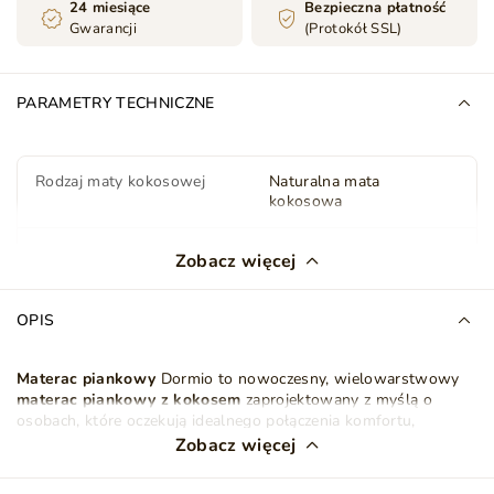
24 miesiące
Bezpieczna płatność
Gwarancji
(Protokół SSL)
PARAMETRY TECHNICZNE
Rodzaj maty kokosowej
Naturalna mata
kokosowa
Twardość materaca
H3/H5 - miękki / bardzo
Zobacz więcej
twardy
OPIS
Grubość materaca (cm)
19
Pokrowiec
Antyalergiczny
Materac piankowy
Dormio
to nowoczesny, wielowarstwowy
Zdejmowany
materac piankowy z kokosem
zaprojektowany z myślą o
osobach, które oczekują idealnego połączenia komfortu,
ergonomii i trwałości. W jego wnętrzu zastosowano
Zobacz więcej
Materac dwustronny
Tak
innowacyjny system
7 stref twardości
, dzięki któremu materac
dopasowuje się do naturalnych krzywizn ciała, zapewniając