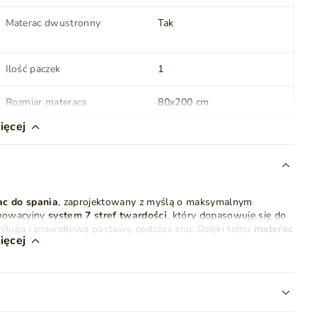
Materac dwustronny
Tak
Ilość paczek
1
Rozmiar materaca
80x200 cm
ięcej
Stan
Nowy
ac do spania
, zaprojektowany z myślą o maksymalnym
nnowacyjny
system 7 stref twardości
, który dopasowuje się do
ęgosłupa i prawidłową postawę podczas snu. Dzięki temu
materac
ięcej
k każdej nocy.
 które współpracują, by zapewnić najlepsze warunki snu. Z
ia
ROVII
ofilowanym kształcie
, który delikatnie masuje ciało, poprawia
wypustkowego kształtu pianki. Z drugiej strony zastosowano
 o różnej twardości. Dzięki temu
materac
jest
dwustronny
, a