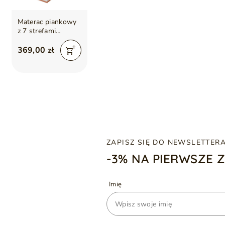
Materac piankowy
z 7 strefami
twardości i
profilowaną pianką
369,00 zł
Rovii 80x200
ZAPISZ SIĘ DO NEWSLETTER
-3% NA PIERWSZE 
Imię