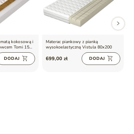
 matą kokosową i
Materac piankowy z pianką
M
owcem Tomi 15
wysokoelastyczną Vistula 80x200
w
699,00 zł
4
DODAJ
DODAJ