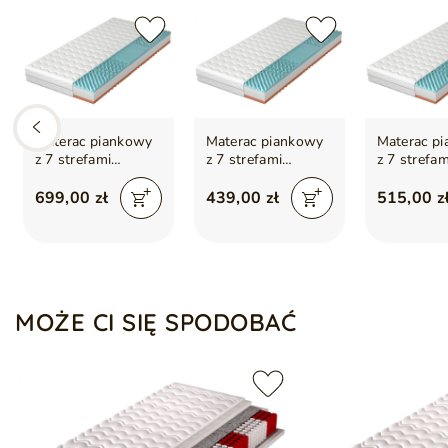
Materac piankowy
Materac piankowy
Materac p
z 7 strefami
z 7 strefami
z 7 strefam
twardości i
twardości i
twardości 
profilowaną pianką
profilowaną pianką
profilowan
699,00 zł
439,00 zł
515,00 z
Rovii 160x200
Rovii 100x200
Rovii 120
MOŻE CI SIĘ SPODOBAĆ