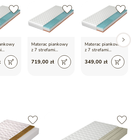
iankowy
Materac piankowy
Materac piankowy
i
z 7 strefami
z 7 strefami
z
i
twardości i
twardości i
ą pianką
profilowaną pianką
profilowaną pianką
ł
719,00 zł
349,00 zł
x200
Rovii 180x200
Rovii 70x200