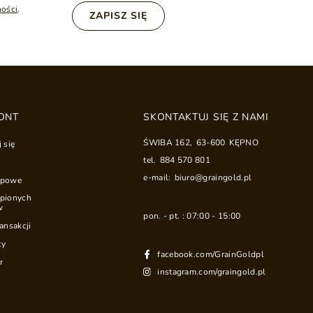
ności
.
ZAPISZ SIĘ
ONT
SKONTAKTUJ SIĘ Z NAMI
ŚWIBA 162
,
63-600
KĘPNO
j się
tel.
884 570 801
e-mail:
biuro@graingold.pl
upowe
upionych
w
pon. - pt. : 07:00 - 15:00
ransakcji
ty
facebook.com/GrainGoldpl
r
instagram.com/graingold.pl