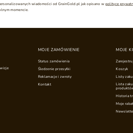
ersonalizowanych wiadomości od GrainGold.pl jak opisano w
polityce prywat
olnym momencie.
MOJE ZAMÓWIENIE
MOJE K
Status zamówienia
Zarejestru
wizje
Śledzenie przesyłki
Koszyk
Reklamacje i zwroty
Listy zak
Lista zak
Kontakt
produktó
Historia t
Moje raba
Newslette