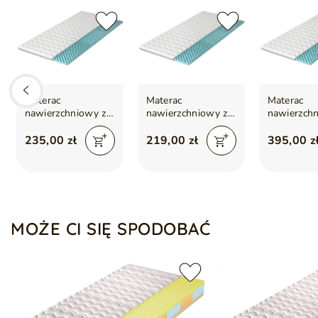
Materac
Materac
Materac
nawierzchniowy z
nawierzchniowy z
nawierzch
pianką profilowaną
pianką profilowaną
pianką pro
Lusso 80x200
Lusso 70x200
Lusso 180
235,00 zł
219,00 zł
395,00 z
MOŻE CI SIĘ SPODOBAĆ