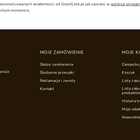
ersonalizowanych wiadomości od GrainGold.pl jak opisano w
polityce prywat
olnym momencie.
MOJE ZAMÓWIENIE
MOJE K
Status zamówienia
Zarejestru
wizje
Śledzenie przesyłki
Koszyk
Reklamacje i zwroty
Listy zak
Lista zak
Kontakt
produktó
Historia t
Moje raba
Newslette