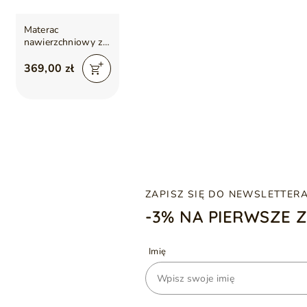
Materac
nawierzchniowy z
pianką profilowaną
Lusso 160x200
369,00 zł
ZAPISZ SIĘ DO NEWSLETTER
-3% NA PIERWSZE 
Imię