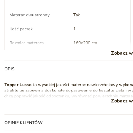
Materac dwustronny
Tak
Ilość paczek
1
Rozmiar materaca
160x200 cm
Zobacz w
Stan
Nowy
OPIS
Topper Lusso
to wysokiej jakości materac nawierzchniowy wykon
Ser
strukturze zapewnia doskonałe dopasowanie do kształtu ciała i wy
Gwarancja producenta na 2 lata
Symbol
5905242968512
chcą poprawić jakość odpoczynku, wyrównać powierzchnię materaca
Zobacz w
konieczności wymiany całego łóżka.
Dzięki specjalnym wypustkom
pianka T28 typu Molet
bardzo dobr
równomiernie rozkłada ciężar ciała. Profilowanie tworzy delikatny
OPINIE KLIENTÓW
napięcie po całym dniu.
Materac nawierzchniowy
utrzymuje spręży
odciążenie podczas snu.