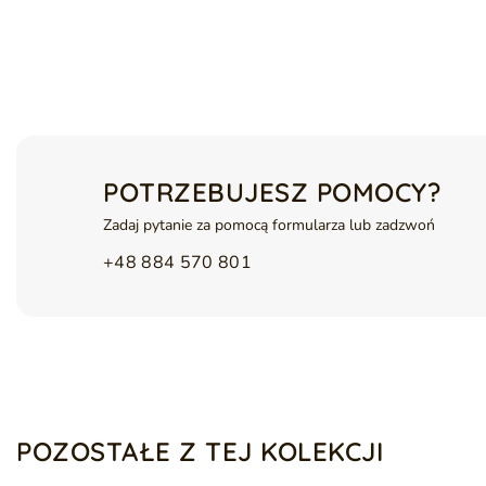
Topper Lusso jest przewiewny i oddychający, co wspiera prawidł
temperaturę w nocy. Wykonany z materiałów antyalergicznych, po
prania, który ułatwia utrzymanie czystości i higieny w codziennym
Toppery
to praktyczne nakładki na materac, które zwiększają komf
różnych pianek, idealnie dopasowują się do sylwetki, wyrównują 
sposób na poprawę wygody i jakości odpoczynku.
Informacje dodatkowe:
POTRZEBUJESZ POMOCY?
Rozmiar: 160x200 cm
Zadaj pytanie za pomocą formularza lub zadzwoń
Wysokość : ok.
4 cm
Materac hypoalergiczny
+48 884 570 801
– wykonany z materiałów wolnych o
alergików oraz tworzy czyste i zdrowe środowisko snu
Materac dwustronny
– zapewnia dłuższą żywotność, a jego 
Pianka profilowana T28 typu Molet
– materiał o gęstości 2
przewiewnością. Dzięki moletowanej powierzchni idealnie do
cyrkulację powietrza i zwiększony komfort snu
Pokrowiec z zamkiem
– praktyczny i higieniczny; łatwy do 
materaca i utrzymuje świeżość na dłużej
POZOSTAŁE Z TEJ KOLEKCJI