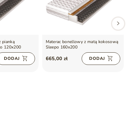
z pianką
Materac bonellowy z matą kokosową
M
mo 120x200
Sleepo 160x200
p
S
665,00 zł
5
DODAJ
DODAJ