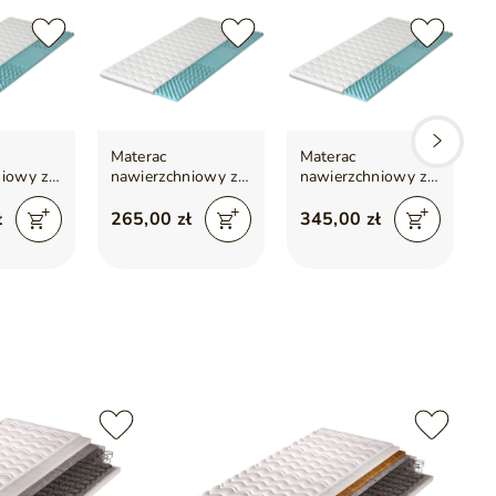
Materac
Materac
niowy z
nawierzchniowy z
nawierzchniowy z
filowaną
pianką profilowaną
pianką profilowaną
x200
Lusso 100x200
Lusso 140x200
ł
265,00 zł
345,00 zł