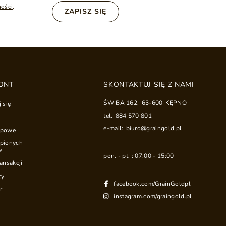
ności
.
ZAPISZ SIĘ
ONT
SKONTAKTUJ SIĘ Z NAMI
ŚWIBA 162
,
63-600
KĘPNO
j się
tel.
884 570 801
e-mail:
biuro@graingold.pl
upowe
upionych
w
pon. - pt. : 07:00 - 15:00
ransakcji
ty
facebook.com/GrainGoldpl
r
instagram.com/graingold.pl