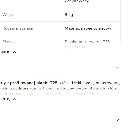
Zdejmowany
Waga
8 kg
Rodzaj materaca
Materac nawierzchniowy
Pianka
Pianka profilowana T28
typu Molet
ięcej
Podmiot odpowiedzialny za
GrainGold Sp z o.o.
ten produkt na terenie UE
Więcej
any z
profilowanej pianki T28
, która dzięki swojej moletowanej
ia
LUSSO
raźnie podnosi komfort snu. To idealny wybór dla osób, które
 lub nadać jej większą miękkość i elastyczność bez
ięcej
ze dopasowuje się do sylwetki, wspiera kręgosłup i
 efekt mikromasażu, który pomaga rozluźnić mięśnie i redukuje
stość przez długi czas, oferując trwały komfort, stabilność i