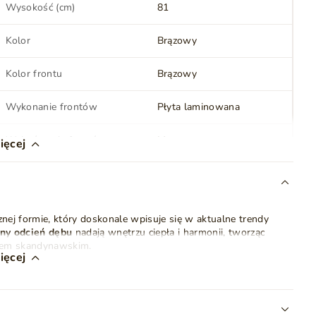
Wysokość (cm)
81
Kolor
Brązowy
Kolor frontu
Brązowy
Wykonanie frontów
Płyta laminowana
Wykończenie frontów
Matowe
ięcej
Rodzaj
Stojąca
Oświetlenie LED
Nie
znej formie, który doskonale wpisuje się w aktualne trendy
lny odcień dębu
nadają wnętrzu ciepła i harmonii, tworząc
Liczba półek
3
ylem skandynawskim.
ięcej
podkreślają jego estetyczną spójność i nowoczesny charakter.
Drzwi
Tak
a starannie dopracowane detale sprawiają, że komoda prezentuje
anych aranżacjach.
Nóżki (wysokość) (cm)
10