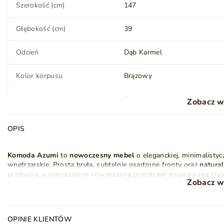
Szerokość (cm)
147
Głębokość (cm)
39
Odcień
Dąb Karmel
Kolor korpusu
Brązowy
Wykonanie korpusu
Płyta laminowana
Zobacz w
Wykończenie korpusu
Matowe
OPIS
Mechanizm otwierania
Push to open
Komoda Azumi
to
nowoczesny mebel
o eleganckiej, minimalistyc
wnętrzarskie. Prosta bryła, subtelnie osadzone fronty oraz
natura
Szuflady
Nie
przytulną, a jednocześnie nowoczesną przestrzeń inspirowaną st
Zobacz w
Model wyróżnia się
gładkimi, bezuchwytowymi frontami
, które 
Wykonanie półek
Płyta laminowana
Delikatnie cofnięta podstawa nadaje meblowi lekkości wizualnej, 
się wyjątkowo elegancko zarówno w jasnych, jak i bardziej stonow
Zawiasy drzwi
Puszkowe
OPINIE KLIENTÓW