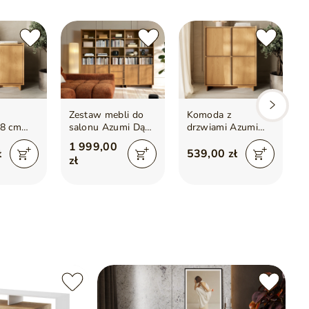
o grubości 16 mm, która cechuje się wysoką odpornością na
oć, zarysowania i uderzenia, co zwiększa żywotność mebla
pen
ka z procesu produkcyjnego
Zestaw mebli do
Komoda z
98 cm
salonu Azumi Dąb
drzwiami Azumi
 Karmel
Karmel
Dąb Karmel
1 999,00
ł
539,00 zł
zł