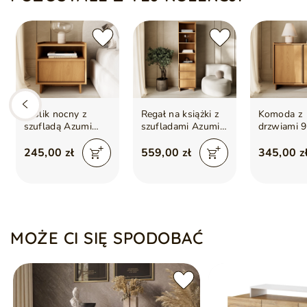
Korpus oraz fronty wykonano z solidnej płyty laminowanej 
codzienne użytkowanie
Obrzeża zabezpieczono trwałą okleiną ABS, odporną na wilg
Nowoczesny system otwierania bez uchwytów – push to o
Dopuszczalne odchylenie wymiarów wynosi ok. 3 cm i wyni
Mebel do samodzielnego montażu
Komoda dostarczana w paczkach wraz z instrukcją montażu
Stolik nocny z
Regał na książki z
Komoda z
szufladą Azumi
szufladami Azumi
drzwiami 
Dąb Karmel
Dąb Karmel
Azumi Dąb
245,00 zł
559,00 zł
345,00 z
MOŻE CI SIĘ SPODOBAĆ