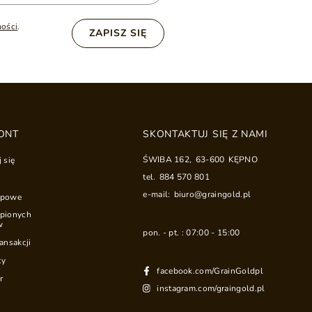
ności
.
ZAPISZ SIĘ
ONT
SKONTAKTUJ SIĘ Z NAMI
ŚWIBA 162
,
63-600
KĘPNO
j się
tel.
884 570 801
e-mail:
biuro@graingold.pl
upowe
upionych
w
pon. - pt. : 07:00 - 15:00
ransakcji
ty
facebook.com/GrainGoldpl
r
instagram.com/graingold.pl