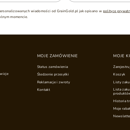
ersonalizowanych wiadomości od GrainGold.pl jak opisano w
polityce prywat
olnym momencie.
MOJE ZAMÓWIENIE
MOJE K
Status zamówienia
Zarejestru
wizje
Śledzenie przesyłki
Koszyk
Reklamacje i zwroty
Listy zak
Lista zak
Kontakt
produktó
Historia t
Moje raba
Newslette