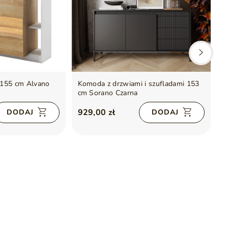
 155 cm Alvano
Komoda z drzwiami i szufladami 153
K
cm Sorano Czarna
z
G
929,00 zł
6
DODAJ
DODAJ