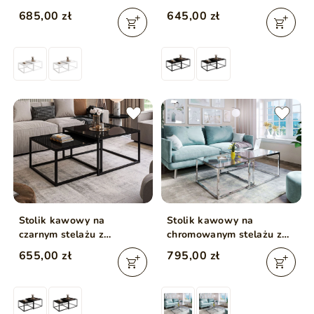
Asumi Biały 39x45
szklanym blatem Asumi
685,00 zł
645,00 zł
Czarny 35x41
Stolik kawowy na
Stolik kawowy na
czarnym stelażu z
chromowanym stelażu z
szklanym blatem Asumi
przezroczystym blatem
655,00 zł
795,00 zł
Czarny 39x45
Asumi 39x45