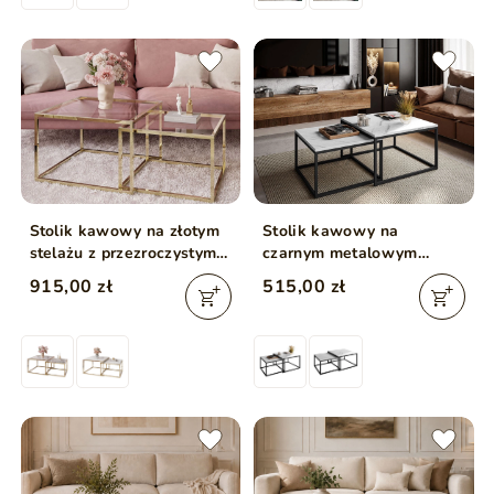
Stolik kawowy na złotym
Stolik kawowy na
stelażu z przezroczystym
czarnym metalowym
blatem Asumi 35x41
stelażu z imitacją białego
915,00 zł
515,00 zł
marmuru Asumi 36x42