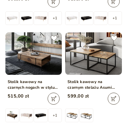
+1
+1
Stolik kawowy na
Stolik kawowy na
czarnych nogach w stylu
czarnym stelażu Asumi
loft Lunelie dąb Flagstaff
Dąb Wotan 40x46
515,00 zł
599,00 zł
+1