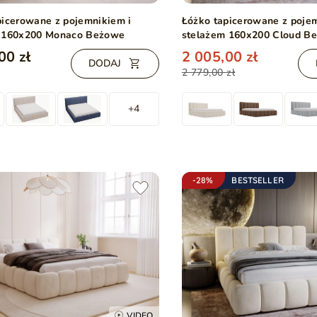
picerowane z pojemnikiem i
Łóżko tapicerowane z poje
 160x200 Monaco Beżowe
stelażem 160x200 Cloud B
00 zł
2 005,00 zł
DODAJ
2 779,00 zł
+4
-28%
BESTSELLER
VIDEO