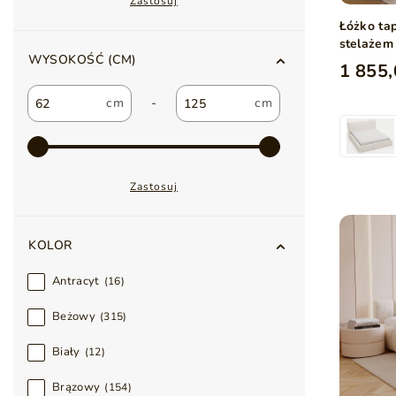
Zastosuj
Łóżko ta
stelażem
WYSOKOŚĆ (CM)
1 855,
-
Zastosuj
KOLOR
Antracyt
16
Beżowy
315
Biały
12
Brązowy
154