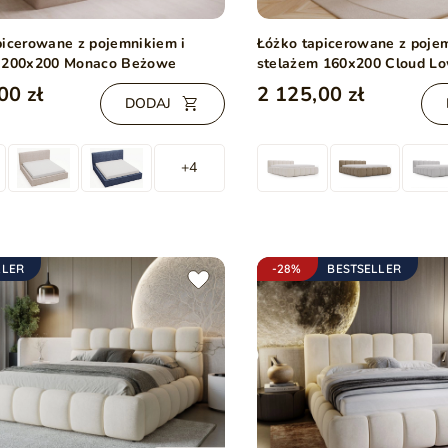
picerowane z pojemnikiem i
Łóżko tapicerowane z poje
 200x200 Monaco Beżowe
stelażem 160x200 Cloud L
00 zł
2 125,00 zł
DODAJ
+4
LLER
-28%
BESTSELLER