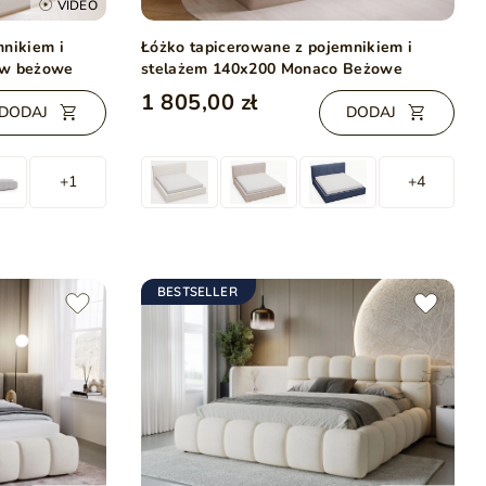
VIDEO
mnikiem i
Łóżko tapicerowane z pojemnikiem i
ow beżowe
stelażem 140x200 Monaco Beżowe
1 805,00 zł
DODAJ
DODAJ
+1
+4
BESTSELLER