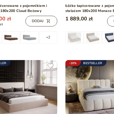
picerowane z pojemnikiem i
Łóżko tapicerowane z poje
 180x200 Cloud Beżowy
stelażem 180x200 Monaco
00 zł
1 889,00 zł
DODAJ
zł
+2
LLER
-28%
BESTSELLER