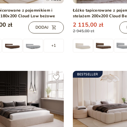
picerowane z pojemnikiem i
Łóżko tapicerowane z poje
 180x200 Cloud Low beżowe
stelażem 200x200 Cloud B
00 zł
2 115,00 zł
DODAJ
2 945,00 zł
+1
BESTSELLER