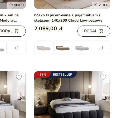
VIDEO
VIDEO
mnikiem na
Łóżko tapicerowane z pojemnikiem i
0 Modo w
stelażem 140x200 Cloud Low beżowe
2 089,00 zł
DODAJ
DODAJ
+1
+1
-28%
BESTSELLER