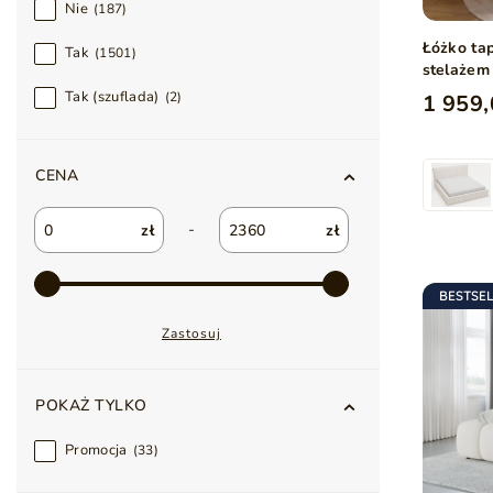
Nie
187
Łóżko ta
Tak
1501
stelażem
Tak (szuflada)
2
1 959,
CENA
-
zł
zł
BESTSE
Zastosuj
POKAŻ TYLKO
Promocja
33