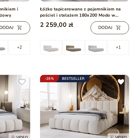
mnikiem i
Łóżko tapicerowane z pojemnikiem na
eżowy
pościel i stelażem 180x200 Modo w
tkaninie bouclé Beżowe
2 259,00 zł
DODAJ
DODAJ
+2
+1
-28%
BESTSELLER
VIDEO
VIDEO