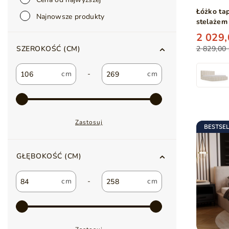
Łóżko ta
Najnowsze produkty
stelażem
2 029,
2 829,00 
SZEROKOŚĆ (CM)
-
Zastosuj
BESTSE
GŁĘBOKOŚĆ (CM)
-