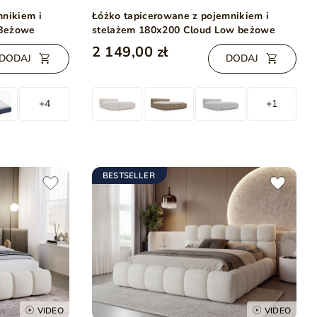
mnikiem i
Łóżko tapicerowane z pojemnikiem i
 Beżowe
stelażem 180x200 Cloud Low beżowe
2 149,00 zł
DODAJ
DODAJ
+4
+1
BESTSELLER
VIDEO
VIDEO