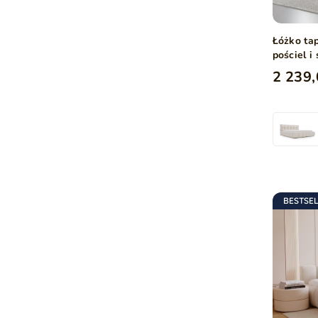
Łóżko ta
pościel 
tkaninie
2 239,
BESTSE