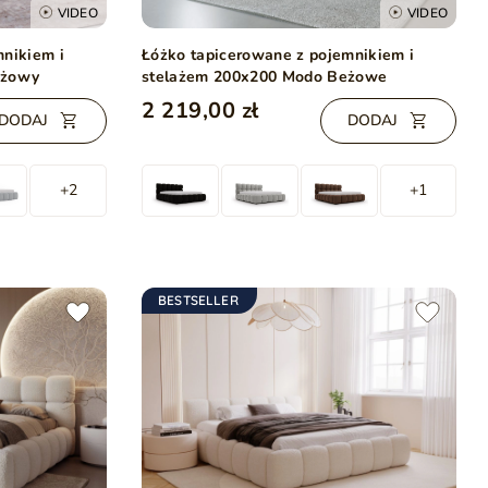
VIDEO
VIDEO
mnikiem i
Łóżko tapicerowane z pojemnikiem i
eżowy
stelażem 200x200 Modo Beżowe
2 219,00 zł
DODAJ
DODAJ
+2
+1
BESTSELLER