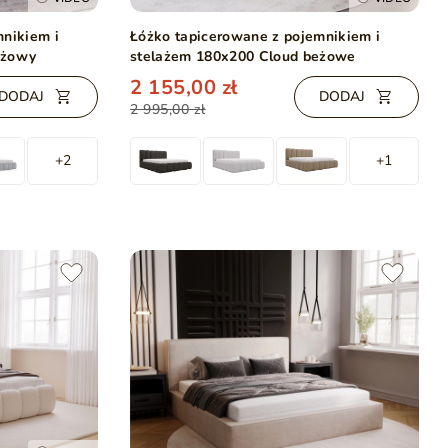
mnikiem i
Łóżko tapicerowane z pojemnikiem i
eżowy
stelażem 180x200 Cloud beżowe
2 155,00 zł
DODAJ
DODAJ
2 995,00 zł
+2
+1