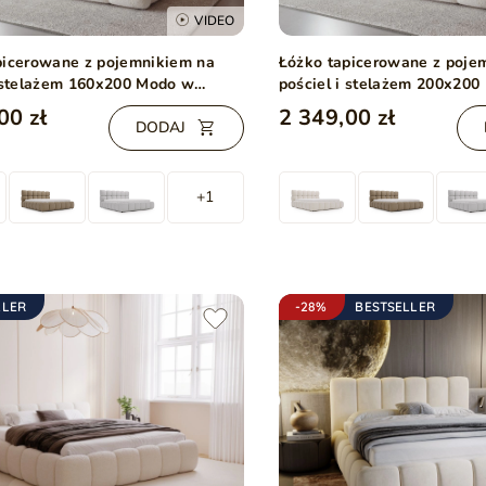
VIDEO
picerowane z pojemnikiem na
Łóżko tapicerowane z poje
i stelażem 160x200 Modo w
pościel i stelażem 200x20
 bouclé Beżowe
tkaninie bouclé Beżowe
00 zł
2 349,00 zł
DODAJ
+1
LLER
-28%
BESTSELLER