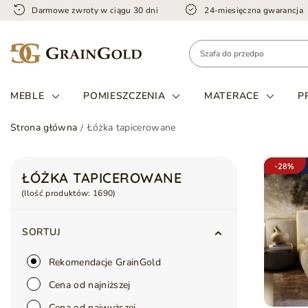
Darmowe zwroty w ciągu 30 dni
24-miesięczna gwarancja
MEBLE
POMIESZCZENIA
MATERACE
P
Strona główna
Łóżka tapicerowane
-28%
ŁÓŻKA TAPICEROWANE
(Ilość produktów:
1690
)
SORTUJ
Rekomendacje GrainGold
Cena od najniższej
Cena od najwyższej