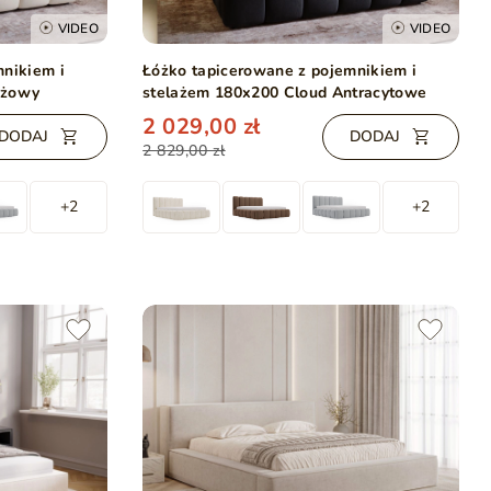
VIDEO
VIDEO
mnikiem i
Łóżko tapicerowane z pojemnikiem i
eżowy
stelażem 180x200 Cloud Antracytowe
2 029,00 zł
DODAJ
DODAJ
2 829,00 zł
+2
+2