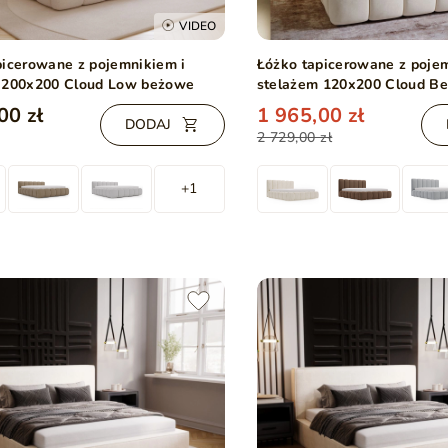
VIDEO
picerowane z pojemnikiem i
Łóżko tapicerowane z poje
 200x200 Cloud Low beżowe
stelażem 120x200 Cloud B
00 zł
1 965,00 zł
DODAJ
2 729,00 zł
+1