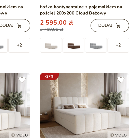
emnikiem na
Łóżko kontynentalne z pojemnikiem na
żowy
pościel 200x200 Cloud Beżowy
2 595,00 zł
DODAJ
DODAJ
3 719,00 zł
+2
+2
-27%
VIDEO
VIDEO