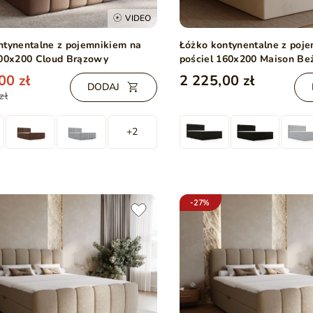
VIDEO
ntynentalne z pojemnikiem na
Łóżko kontynentalne z poj
200x200 Cloud Brązowy
pościel 160x200 Maison B
00 zł
2 225,00 zł
DODAJ
zł
+2
-27%