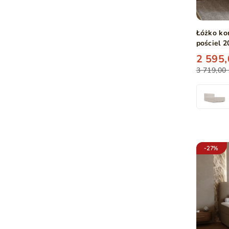
Łóżko ko
pościel 
2 595,
3 719,00 
-27%