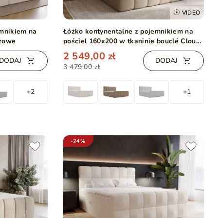
VIDEO
emnikiem na
Łóżko kontynentalne z pojemnikiem na
eżowe
pościel 160x200 w tkaninie bouclé Cloud
Brązowe
2 549,00 zł
DODAJ
DODAJ
3 479,00 zł
+2
+1
-24%