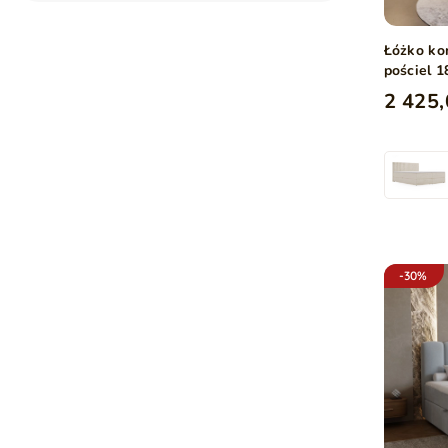
Łóżko ko
pościel 
2 425,
-30%