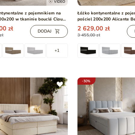
VIDEO
ntynentalne z pojemnikiem na
Łóżko kontynentalne z poj
200x200 w tkaninie bouclé Cloud
pościel 200x200 Alicante 
00 zł
2 629,00 zł
DODAJ
zł
3 455,00 zł
+1
-30%