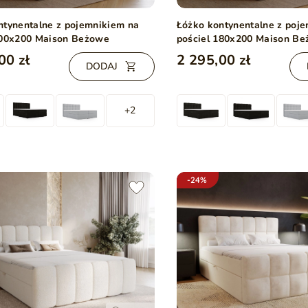
ntynentalne z pojemnikiem na
Łóżko kontynentalne z poj
200x200 Maison Beżowe
pościel 180x200 Maison B
00 zł
2 295,00 zł
DODAJ
+2
-24%