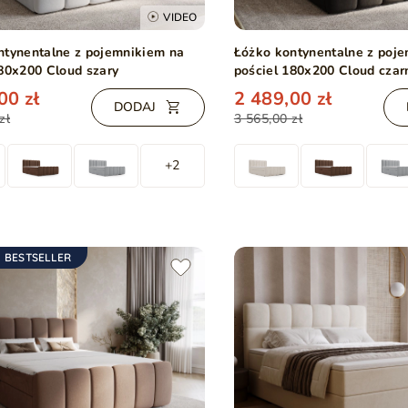
VIDEO
ntynentalne z pojemnikiem na
Łóżko kontynentalne z poj
180x200 Cloud szary
pościel 180x200 Cloud czar
00 zł
2 489,00 zł
DODAJ
zł
3 565,00 zł
+2
BESTSELLER