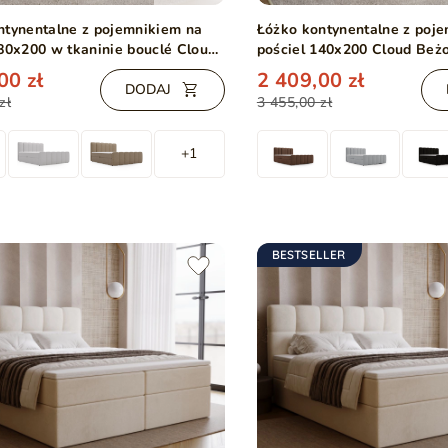
ntynentalne z pojemnikiem na
Łóżko kontynentalne z poj
180x200 w tkaninie bouclé Cloud
pościel 140x200 Cloud Be
00 zł
2 409,00 zł
DODAJ
zł
3 455,00 zł
+1
BESTSELLER