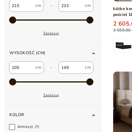
-
Łóżko ko
pościel 
Beżowe
2 605,
3 559,00 
Zastosuj
WYSOKOŚĆ (CM)
-
Zastosuj
KOLOR
Antracyt
7