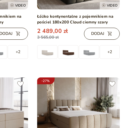
VIDEO
VIDEO
emnikiem na
Łóżko kontynentalne z pojemnikiem na
ny
pościel 180x200 Cloud ciemny szary
2 489,00 zł
DODAJ
DODAJ
3 565,00 zł
+2
+2
-27%