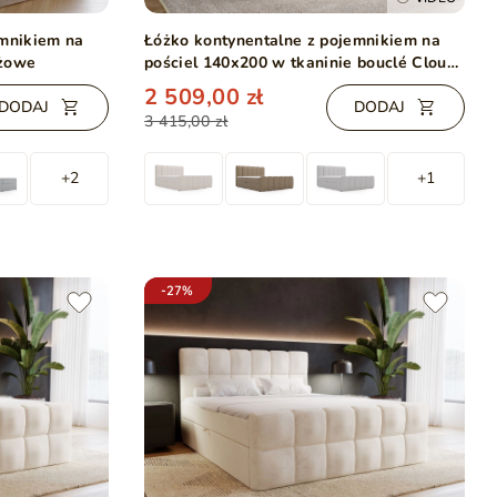
emnikiem na
Łóżko kontynentalne z pojemnikiem na
eżowe
pościel 140x200 w tkaninie bouclé Cloud
Beżowe
2 509,00 zł
DODAJ
DODAJ
3 415,00 zł
+2
+1
-27%