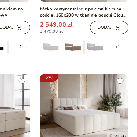
emnikiem na
Łóżko kontynentalne z pojemnikiem na
żowy
pościel 160x200 w tkaninie bouclé Cloud
Beżowe
2 549,00 zł
DODAJ
DODAJ
3 479,00 zł
+2
+1
-27%
VIDEO