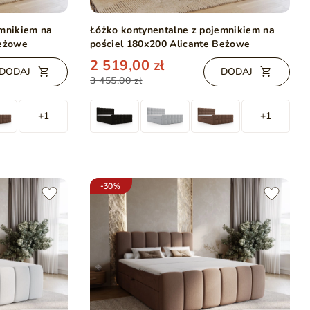
emnikiem na
Łóżko kontynentalne z pojemnikiem na
Beżowe
pościel 180x200 Alicante Beżowe
2 519,00 zł
DODAJ
DODAJ
3 455,00 zł
+1
+1
-30%