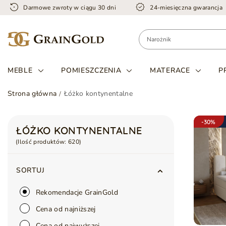
Darmowe zwroty w ciągu 30 dni
24-miesięczna gwarancja
MEBLE
POMIESZCZENIA
MATERACE
P
Strona główna
Łóżko kontynentalne
-30%
ŁÓŻKO KONTYNENTALNE
(Ilość produktów:
620
)
SORTUJ
Rekomendacje GrainGold
Cena od najniższej
Cena od najwyższej