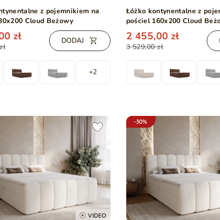
ntynentalne z pojemnikiem na
Łóżko kontynentalne z poj
180x200 Cloud Beżowy
pościel 160x200 Cloud Be
00 zł
2 455,00 zł
DODAJ
zł
3 529,00 zł
+2
-30%
VIDEO