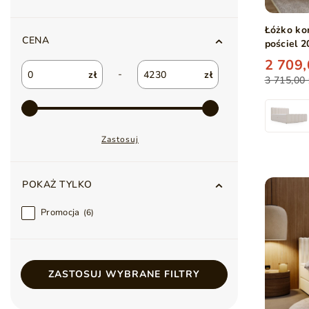
Łóżko ko
CENA
pościel 
Beżowe
2 709,
-
zł
zł
3 715,00 
Zastosuj
POKAŻ TYLKO
Promocja
6
ZASTOSUJ WYBRANE FILTRY