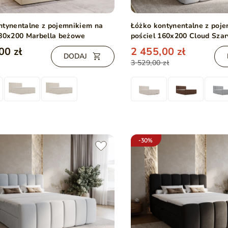
ntynentalne z pojemnikiem na
Łóżko kontynentalne z poj
180x200 Marbella beżowe
pościel 160x200 Cloud Szar
00 zł
2 455,00 zł
DODAJ
3 529,00 zł
-30%