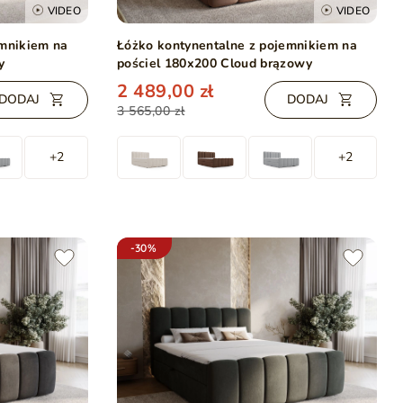
VIDEO
VIDEO
emnikiem na
Łóżko kontynentalne z pojemnikiem na
y
pościel 180x200 Cloud brązowy
2 489,00 zł
DODAJ
DODAJ
3 565,00 zł
+2
+2
-30%