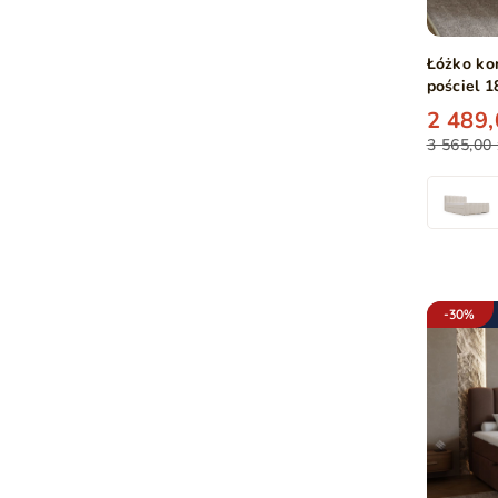
Łóżko ko
pościel 
2 489,
3 565,00 
-30%