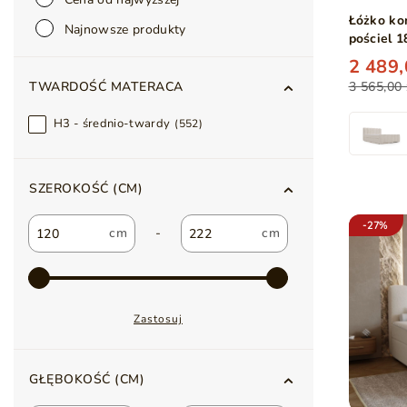
Łóżko ko
Najnowsze produkty
pościel 
2 489,
3 565,00 
TWARDOŚĆ MATERACA
H3 - średnio-twardy
552
SZEROKOŚĆ (CM)
-27%
-
Zastosuj
GŁĘBOKOŚĆ (CM)