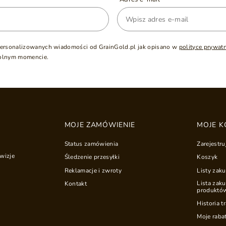
ersonalizowanych wiadomości od GrainGold.pl jak opisano w
polityce prywat
olnym momencie.
MOJE ZAMÓWIENIE
MOJE K
Status zamówienia
Zarejestru
wizje
Śledzenie przesyłki
Koszyk
Reklamacje i zwroty
Listy zak
Lista zak
Kontakt
produktó
Historia t
Moje raba