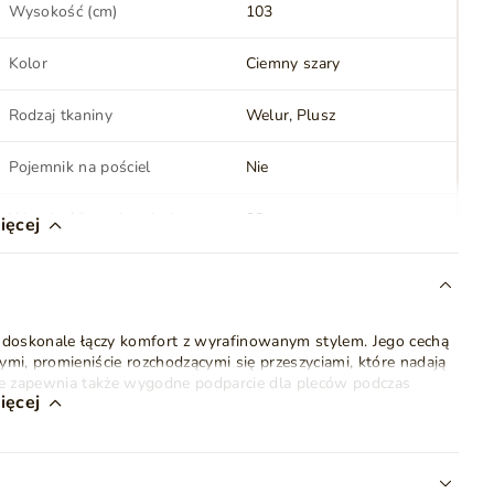
Wysokość (cm)
103
Kolor
Ciemny szary
Rodzaj tkaniny
Welur
Plusz
Pojemnik na pościel
Nie
Wysokość powierzchni
38
ięcej
spania (cm)
Oświetlenie LED
Nie
y doskonale łączy komfort z wyrafinowanym stylem. Jego cechą
Kolor nóżek
Sonoma
mi, promieniście rozchodzącymi się przeszyciami, które nadają
e zapewnia także wygodne podparcie dla pleców podczas
Styl
Nowoczesny
Loft
ięcej
Klasyczny
a osób, które cenią sobie elegancję i funkcjonalność. Wykonane
trwałość oraz niezmiennie piękny wygląd przez lata. W zestawie
Ilość paczek
3
awane jest bez materaca).