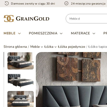
Darmowe zwroty w ciągu 30 dni
24-miesięczna gwarancja
MEBLE
POMIESZCZENIA
MATERACE
P
Strona główna
Meble
Łóżka
Łóżka pojedyncze
Łóżko tapic