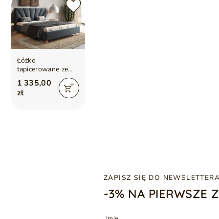
Łóżko
tapicerowane ze
stelażem 120x200
1 335,00
Fuzi szare
zł
ZAPISZ SIĘ DO NEWSLETTER
-3% NA PIERWSZE 
Imię