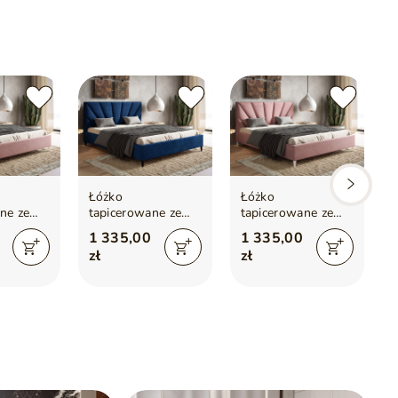
Łóżko
Łóżko
ne ze
tapicerowane ze
tapicerowane ze
180x200
stelażem 120x200
stelażem 120x200
1 335,00
1 335,00
e
Fuzi
różowe
zł
zł
ciemnoniebieskie