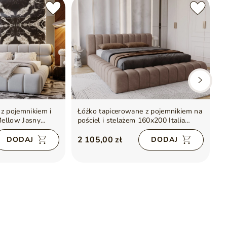
z pojemnikiem i
Łóżko tapicerowane z pojemnikiem na
Ł
ellow Jasny
pościel i stelażem 160x200 Italia
s
Brązowe
2 105,00 zł
2
DODAJ
DODAJ