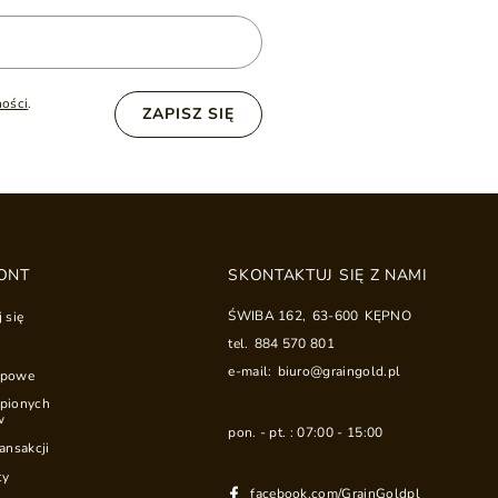
ności
.
ZAPISZ SIĘ
ONT
SKONTAKTUJ SIĘ Z NAMI
ŚWIBA 162
,
63-600
KĘPNO
j się
tel.
884 570 801
e-mail:
biuro@graingold.pl
upowe
upionych
w
pon. - pt. : 07:00 - 15:00
ransakcji
ty
facebook.com/GrainGoldpl