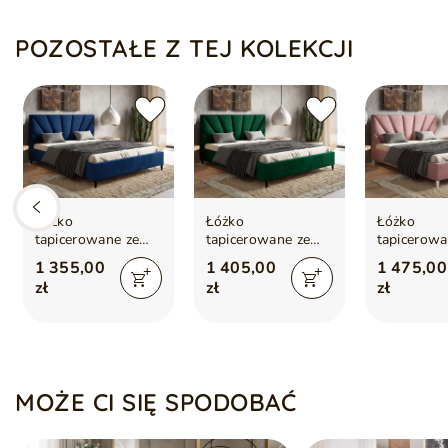
Drewniany stelaż pod materac jest częścią zestawu
Materac nie jest dołączony do zestawu.
POZOSTAŁE Z TEJ KOLEKCJI
Łóżko
Łóżko
Łóżko
tapicerowane ze
tapicerowane ze
tapicerowa
stelażem 140x200
stelażem 160x200
stelażem 
1 355,00
1 405,00
1 475,00
Fuzi
Fuzi zielone
Fuzi różow
zł
zł
zł
ciemnoniebieskie
MOŻE CI SIĘ SPODOBAĆ