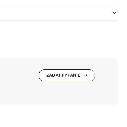
i przyjemny w dotyku welur. Dzięki zastosowanej
warstwie
Stan
Nowy
rozlana ciecz skrapla się na powierzchni, co ułatwia jej szybkie
eranie i działanie światła, dzięki czemu przez długi czas
Szuflady
Nie
ia
FUZI
ZADAJ PYTANIE
rukcję z drewna, co zapewnia trwałość i wytrzymałość. Produkt
rukcją montażu.
ją łóżku elegancji i nowoczesnego charakteru.
aniną Wigofil.