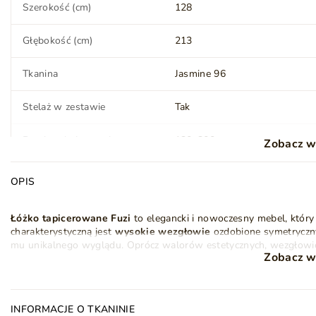
Szerokość (cm)
128
Głębokość (cm)
213
Tkanina
Jasmine 96
Stelaż w zestawie
Tak
Powierzchnia spania
120x200 cm
Zobacz w
OPIS
Materac
Nie
Łóżko tapicerowane Fuzi
to elegancki i nowoczesny mebel, któr
Nóżki (wysokość) (cm)
13
charakterystyczną jest
wysokie wezgłowie
ozdobione symetryczny
mu unikalnego wyglądu. Oprócz walorów estetycznych, wezgłowi
Wykonanie nóżek
Drewno
Zobacz w
odpoczynku, czytania czy oglądania telewizji.
Styl i wygoda –
dwuosobowe łóżko Fuzi
to idealna propozycja dl
z dbałością o detale i z wysokiej jakości materiałów, gwarantuje 
Montaż
Do samodzielnego
znajduje się solidny
INFORMACJE O TKANINIE
drewniany stelaż pod materac (łóżko sprzed
montażu