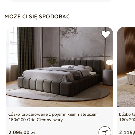
Gwarancja producenta na 2 lata
MOŻE CI SIĘ SPODOBAĆ
Symbol
5905242932728
Seria
FUZI
Łóżko tapicerowane z pojemnikiem i stelażem
Łóżko t
160x200 Orio Ciemny szary
160x200
2 095,00 zł
2 115,