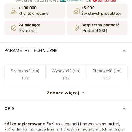
Wybierz 5 lub 10 rat 0% z
lub
+100.000
+5.000
Klientów rocznie
Świetnych produktów
24 miesiące
Bezpieczna płatność
Gwarancji
(Protokół SSL)
PARAMETRY TECHNICZNE
Szerokość (cm)
Wysokość (cm)
Głębokość (cm)
128
103
213
Kolor
Zielony
Zobacz więcej
Tkanina
Kronos 19
OPIS
Rodzaj tkaniny
Welur
Plusz
Łóżko tapicerowane Fuzi
to elegancki i nowoczesny mebel,
który doskonale łączy komfort z wyrafinowanym stylem. Jego