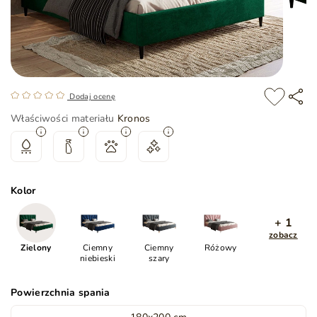
Dodaj ocenę
Właściwości materiału
Kronos
Kolor
+ 1
zobacz
Zielony
Ciemny
Ciemny
Różowy
niebieski
szary
Powierzchnia spania