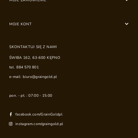
MOJE ZAMÓWIENIE
MOJE KONT
SKONTAKTUJ SIĘ Z NAMI
ŚWIBA 162
,
63-600
KĘPNO
tel.
884 570 801
e-mail:
biuro@graingold.pl
pon. - pt. : 07:00 - 15:00
facebook.com/GrainGoldpl
instagram.com/graingold.pl