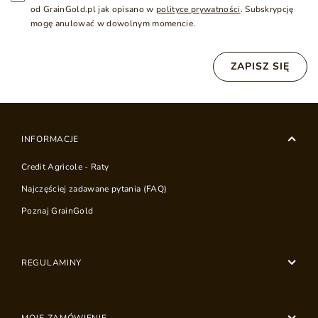
od GrainGold.pl jak opisano w
polityce prywatności
. Subskrypcję
mogę anulować w dowolnym momencie.
ZAPISZ SIĘ
INFORMACJE
Credit Agricole - Raty
Najczęściej zadawane pytania (FAQ)
Poznaj GrainGold
REGULAMINY