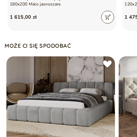
czarnym Wigofilem
180x200 Malo jasnoszare
120x2
Duży pojemnik na pościel
Łóżko nie posiada nóg
1 615,00 zł
1 475
Wzmocniona rama łóżka z automatami sprężynowymi
wspomagającymi otwieranie
MOŻE CI SIĘ SPODOBAĆ