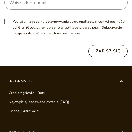
Wyrażam zgodę na otrzymywanie spersonalizowanych wiadomości
od GrainGold.pl jak opisano w
polityce prywatności
. Subskrypcję
mogę anulować w dowolnym momencie.
ZAPISZ SIĘ
INFORMACJE
Credit Agricole - Raty
Najczęściej zadawane pytania (FAQ)
Poznaj GrainGold