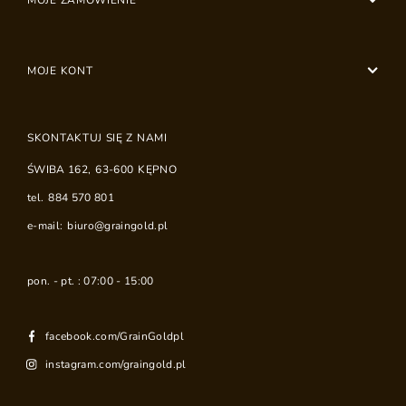
MOJE ZAMÓWIENIE
MOJE KONT
SKONTAKTUJ SIĘ Z NAMI
ŚWIBA 162
,
63-600
KĘPNO
tel.
884 570 801
e-mail:
biuro@graingold.pl
pon. - pt. : 07:00 - 15:00
facebook.com/GrainGoldpl
instagram.com/graingold.pl