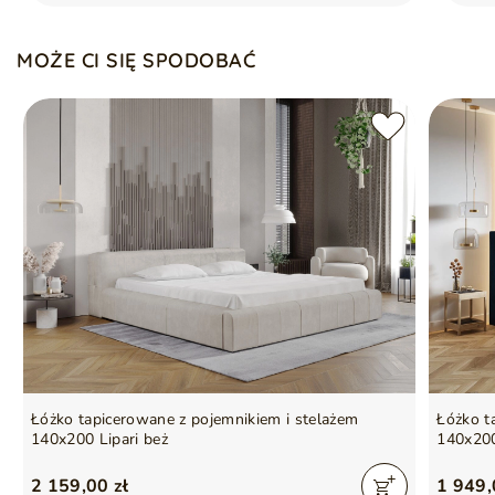
Łóżko sprzedawane bez materaca
Duży pojemnik na pościel
Automaty sprężynowe wspomagające otwieranie
MOŻE CI SIĘ SPODOBAĆ
Łóżko tapicerowane z pojemnikiem i stelażem
Łóżko t
140x200 Lipari beż
140x200
2 159,00 zł
1 949,