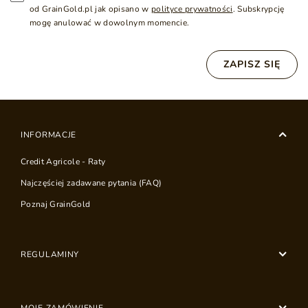
od GrainGold.pl jak opisano w
polityce prywatności
. Subskrypcję
mogę anulować w dowolnym momencie.
ZAPISZ SIĘ
INFORMACJE
Credit Agricole - Raty
Najczęściej zadawane pytania (FAQ)
Poznaj GrainGold
REGULAMINY