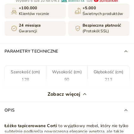
Wybierz 5 lub 10 rat 0% z
lub
+100.000
+5.000
Klientów rocznie
Świetnych produktów
24 miesiące
Bezpieczna płatność
Gwarancji
(Protokół SSL)
PARAMETRY TECHNICZNE
Szerokość (cm)
Wysokość (cm)
Głębokość (cm)
128
90
213
Kolor
Czarny
Zobacz więcej
Tkanina
Amor Velvet 22
OPIS
Rodzaj tkaniny
Welwet
Łóżko tapicerowane Corti
to wyjątkowy mebel, który nie tylko
subtelnie podkreśla nowoczesną elegancję wnętrza, ale także