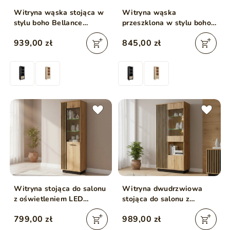
Witryna wąska stojąca w
Witryna wąska
stylu boho Bellance
przeszklona w stylu boho
czarna
Bellance czarna
939,00 zł
845,00 zł
Witryna stojąca do salonu
Witryna dwudrzwiowa
z oświetleniem LED
stojąca do salonu z
Lavore Dąb Wotan, Czarny
oświetleniem LED Lavore
799,00 zł
989,00 zł
Dąb Wotan, Czarny