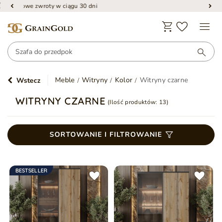
24-miesięczna gwarancja
Meble
Witryny
Kolor
Witryny czarne
Wstecz
WITRYNY CZARNE
(Ilość produktów:
13
)
SORTOWANIE I FILTROWANIE
BESTSELLER