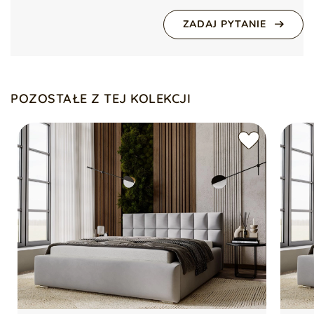
Kolor nóżek
Srebrny
Wymiary:
ZADAJ PYTANIE
Głębokość: 221 cm
Wykonanie nóżek
Metal chromowany
Szerokość: 135 cm
Wysokość boków: 33 cm
Styl
Nowoczesny
Klasyczny
Wysokość wezgłowia: 90 cm
Powierzchnia spania: 120×200 cm
POZOSTAŁE Z TEJ KOLEKCJI
Tolerancja podanych wymiarów: +/- 2 cm
Montaż
Do samodzielnego
montażu
Kolor:
Zielony – Amor 4326
Ilość paczek
3
Dodatkowe informacje:
Waga
84 kg
Drewniana rama w zestawie
Pojemny schowek na pościel
Nóżki
Chromowane
Wzmocniona rama łóżka z podnośnikami
Chromowane nóżki
Stan
Nowy
Wezgłowie obite czarną tkaniną Wigofil
Bez materaca
Zagłówek
Tak