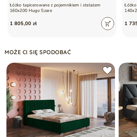
Szuflady
Nie
Łóżko tapicerowane z pojemnikiem i stelażem
Łóżko
160x200 Hugo Szare
140x2
Podmiot odpowiedzialny
GrainGold Sp z o.o.
1 805,00 zł
1 735
za ten produkt na terenie
Więcej
UE
MOŻE CI SIĘ SPODOBAĆ
Gwarancja producenta na 2 lata
Symbol
5905242928042
Seria
HUGO