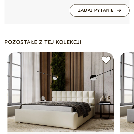
Kolor nóżek
Srebrny
Głębokość:
221 cm
ZADAJ PYTANIE
Szerokość:
221 cm
Wykonanie nóżek
Wysokość boków:
33 cm
Metal chromowany
Wysokość wezgłowia:
90 cm
Powierzchnia spania:
200×200 cm
Styl
Nowoczesny
Klasyczny
Tolerancja wymiarów:
+/- 2 cm
POZOSTAŁE Z TEJ KOLEKCJI
Kolor:
Montaż
Do samodzielnego
montażu
Zielony – Amor 4326
Ilość paczek
3
Dodatkowe informacje:
Drewniana rama w zestawie
Waga
104 kg
Pojemny schowek na pościel
Wzmocniona rama łóżka z podnośnikami
Nóżki
Chromowane
Chromowane nóżki
Wezgłowie obite czarną tkaniną Wigofil
Bez materaca
Stan
Nowy
Zagłówek
Tak