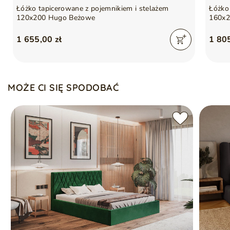
Szuflady
Nie
Łóżko tapicerowane z pojemnikiem i stelażem
Łóżko
120x200 Hugo Beżowe
160x2
Podmiot odpowiedzialny
GrainGold Sp z o.o.
1 655,00 zł
1 805
za ten produkt na terenie
Więcej
UE
MOŻE CI SIĘ SPODOBAĆ
Gwarancja producenta na 2 lata
Symbol
5905242928202
Seria
HUGO