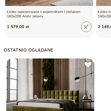
Łóżko tapicerowane z pojemnikiem i stelażem
Łóżko t
160x200 Andri zielony
160x200
1 579,00 zł
2 149,
OSTATNIO OGLĄDANE