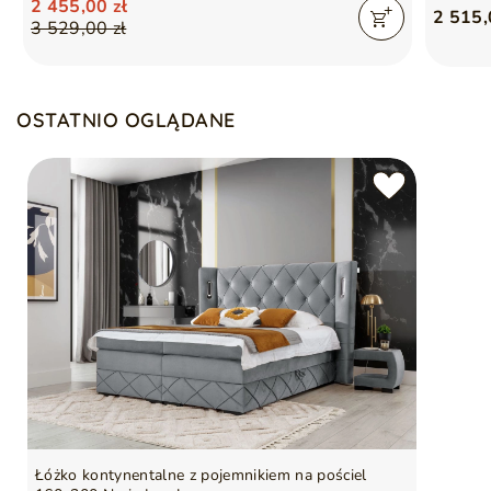
2 455,00 zł
2 515,
3 529,00 zł
OSTATNIO OGLĄDANE
Łóżko kontynentalne z pojemnikiem na pościel