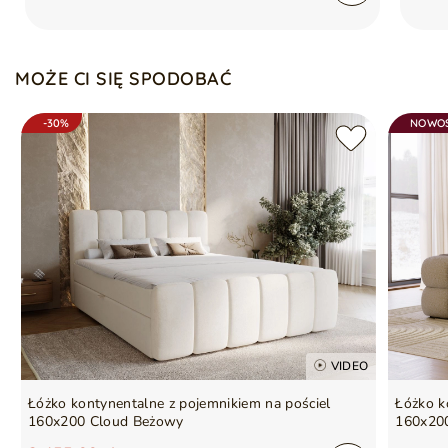
Automatyczny mechanizm na sprężynach, ułatwiający
otwieranie pojemników
Pikowane wykończenie skrzyni łóżka
Gwarancja producenta na 2 lata
Szafka nocna nie jest w zestawie
MOŻE CI SIĘ SPODOBAĆ
Symbol
5905242600535
Seria
NERIA
-30%
NOWO
VIDEO
Łóżko kontynentalne z pojemnikiem na pościel
Łóżko k
160x200 Cloud Beżowy
160x20