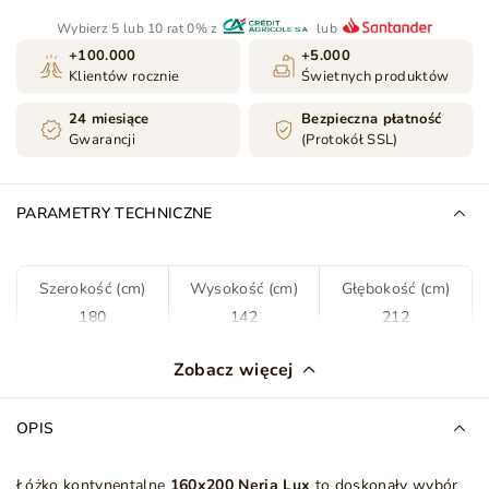
Wybierz 5 lub 10 rat 0% z
lub
+100.000
+5.000
Klientów rocznie
Świetnych produktów
24 miesiące
Bezpieczna płatność
Gwarancji
(Protokół SSL)
PARAMETRY TECHNICZNE
Szerokość (cm)
Wysokość (cm)
Głębokość (cm)
180
142
212
Kolor
Jasny szary
Zobacz więcej
Tkanina
Monolith 84
OPIS
Rodzaj tkaniny
Welwet
Łóżko kontynentalne
16
0x200 Neria Lux
to doskonały wybór