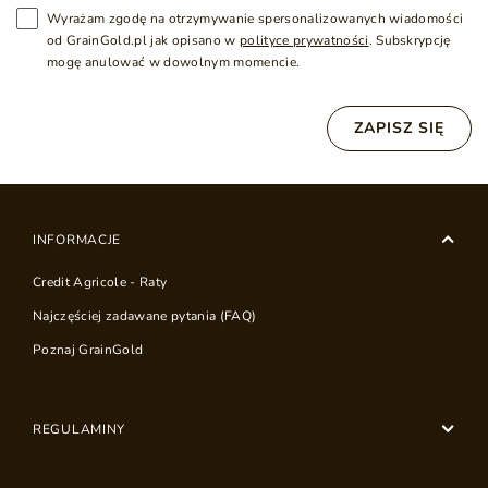
Wyrażam zgodę na otrzymywanie spersonalizowanych wiadomości
od GrainGold.pl jak opisano w
polityce prywatności
. Subskrypcję
mogę anulować w dowolnym momencie.
ZAPISZ SIĘ
INFORMACJE
Credit Agricole - Raty
Najczęściej zadawane pytania (FAQ)
Poznaj GrainGold
REGULAMINY