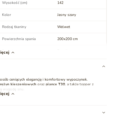
Wysokość (cm)
142
Kolor
Jasny szary
Rodzaj tkaniny
Welwet
Powierzchnia spania
200x200 cm
Rodzaj materaca
Bonell
ięcej
Oświetlenie LED
Tak
 osób ceniących elegancję i komfortowy wypoczynek.
Kolor nóżek
Czarny
rężyn kieszeniowych
oraz
piance T30
, a także topper z
wą wygodę snu.
Styl
Nowoczesny
Glamour
ięcej
Klasyczny
LED nadaje mu wyjątkowego charakteru, a
dwa pojemne
i wygodę. Dodatkowo,
mechanizm sprężynowy
ułatwia
łder, poduszek i innych przedmiotów.
Ilość paczek
3