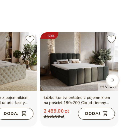
-30%
VIDEO
e z pojemnikiem
Łóżko kontynentalne z pojemnikiem
Ł
Lunaris Jasny
na pościel 180x200 Cloud ciemny
n
szary
2 489,00 zł
2
DODAJ
DODAJ
3 565,00 zł