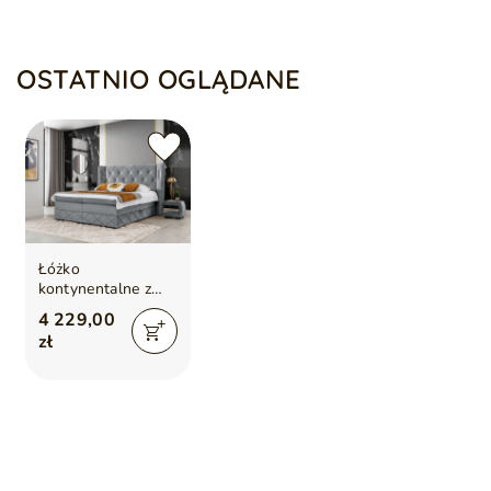
OSTATNIO OGLĄDANE
Łóżko
kontynentalne z
pojemnikiem na
4 229,00
pościel 200x200
zł
Neria Lux
Jasnoszare