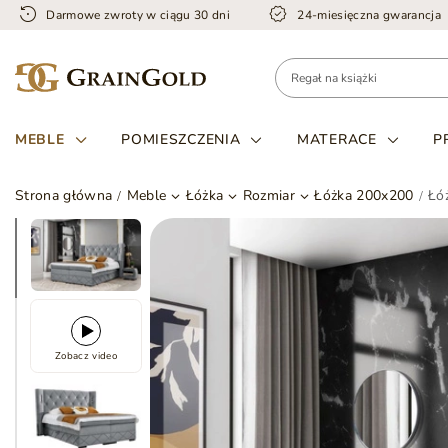
Darmowe zwroty w ciągu 30 dni
24-miesięczna gwarancja
MEBLE
POMIESZCZENIA
MATERACE
P
Strona główna
Meble
Łóżka
Rozmiar
Łóżka 200x200
Łó
Zobacz video