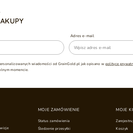
A
ZAKUPY
Adres e-mail
ersonalizowanych wiadomości od GrainGold.pl jak opisano w
polityce prywat
olnym momencie.
MOJE ZAMÓWIENIE
MOJE K
Status zamówienia
Zarejestru
wizje
Śledzenie przesyłki
Koszyk