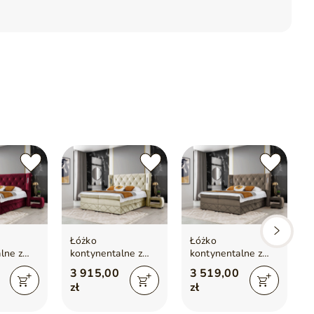
ranie pojemników
Łóżko
Łóżko
lne z
kontynentalne z
kontynentalne z
em na
pojemnikiem na
pojemnikiem na
3 915,00
3 519,00
0x200
pościel 180x200
pościel 140x200
zł
zł
Neria Lux Beżowe
Neria Lux Brązowe