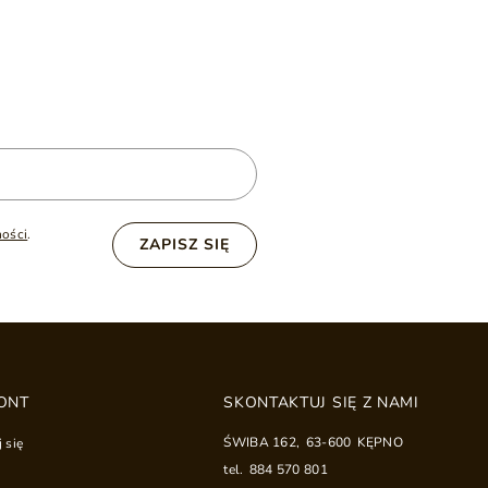
ności
.
ZAPISZ SIĘ
ONT
SKONTAKTUJ SIĘ Z NAMI
ŚWIBA 162
,
63-600
KĘPNO
j się
tel.
884 570 801