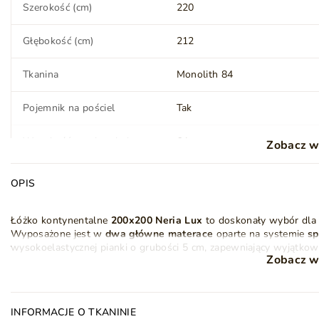
Szerokość (cm)
220
Zobacz video
Głębokość (cm)
212
Tkanina
Monolith 84
Pojemnik na pościel
Tak
Wysokość powierzchni
64
Zobacz w
spania (cm)
OPIS
Twardość materaca
H3 - średnio-twardy
Łóżko kontynentalne
200x200 Neria Lux
to doskonały wybór dla
Nóżki (wysokość) (cm)
4
Wyposażone jest w
dwa główne materace
oparte na systemie
sp
wysokoelastycznej pianki o grubości 5 cm, zapewniający wyjątko
Wykonanie nóżek
Drewno
Zobacz w
Eleganckie pikowane wezgłowie w stylu glamour z oświetleniem 
schowki na pościel
, otwierane z boku, gwarantują praktyczność 
otwieranie pojemników, umożliwiając wygodne przechowywanie ko
Montaż
Do samodzielnego
INFORMACJE O TKANINIE
montażu