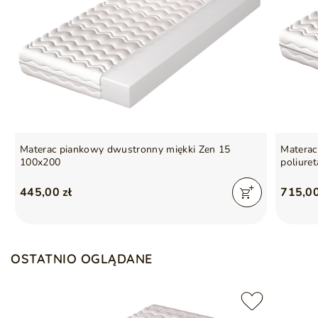
Rozpinany pokrowiec - nadaje się do prania w
temperaturze 40 st. C
Twardość H3
(
miękki
) – optymalne podparcie i wygoda,
idealny wybór dla tych, którzy szukają równowagi między
stabilnością a komfortem
Materac piankowy dwustronny miękki Zen 15
Materac
100x200
poliure
445,00 zł
715,00
OSTATNIO OGLĄDANE