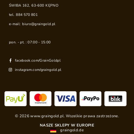
ŚWIBA 162
,
63-600
KĘPNO
tel.
884 570 801
e-mail:
biuro@graingold.pl
pon. - pt. : 07:00 - 15:00
facebook.com/GrainGoldpl
instagram.com/graingold.pl
©
2026
www.graingold.pl. Wszelkie prawa zastrzeżone.
NASZE SKLEPY W EUROPIE
graingold.de