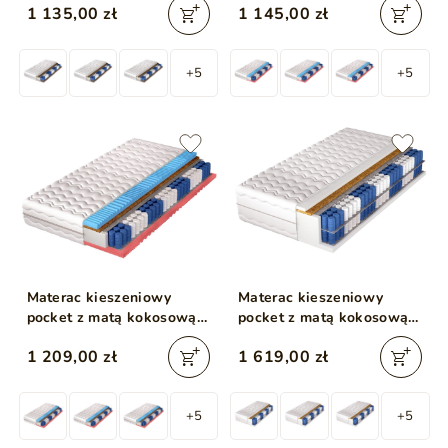
1 135,00 zł
1 145,00 zł
200x200
+5
+5
Materac kieszeniowy
Materac kieszeniowy
pocket z matą kokosową i
pocket z matą kokosową i
profilowaną pianką Nola
pianką poliuretanową
1 209,00 zł
1 619,00 zł
200x200
Cavani 200x200
+5
+5