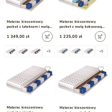
Materac kieszeniowy
Materac kieszeniowy
pocket z lateksem i matą
pocket z matą kokosową
kokosową Avena 200x200
oraz pianką
1 349,00 zł
1 225,00 zł
termoelastyczną i
profilowaną Emero
200x200
+5
+5
Materac kieszeniowy
Materac kieszeniowy