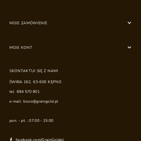
MOJE ZAMÓWIENIE
MOJE KONT
SKONTAKTUJ SIĘ Z NAMI
ŚWIBA 162
,
63-600
KĘPNO
tel.
884 570 801
e-mail:
biuro@graingold.pl
pon. - pt. : 07:00 - 15:00
facebook.com/GrainGoldpl