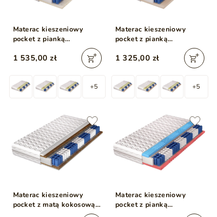
Materac kieszeniowy
Materac kieszeniowy
pocket z pianką
pocket z pianką
termoelastyczną i
termoelastyczną Mira
1 535,00 zł
1 325,00 zł
lateksową Lusaro
200x200
200x200
+5
+5
Materac kieszeniowy
Materac kieszeniowy
pocket z matą kokosową
pocket z pianką
Sola 200x200
profilowaną Evion