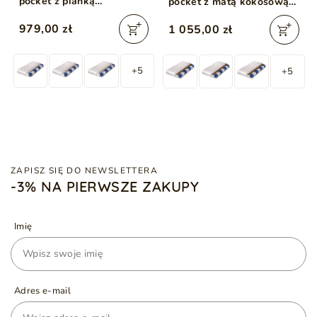
pocket z pianką
pocket z matą kokosową i
poliuretanową Malen
pianką poliuretanową
979,00 zł
1 055,00 zł
200x200
Dormitorio 200x200
+5
+5
ZAPISZ SIĘ DO NEWSLETTERA
-3% NA PIERWSZE ZAKUPY
Imię
Adres e-mail