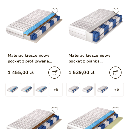
Materac kieszeniowy
Materac kieszeniowy
pocket z profilowaną
pocket z pianką
pianką, kokosem i
poliuretanową Velario
1 455,00 zł
1 539,00 zł
lateksem Tivo 200x200
200x200
+5
+5