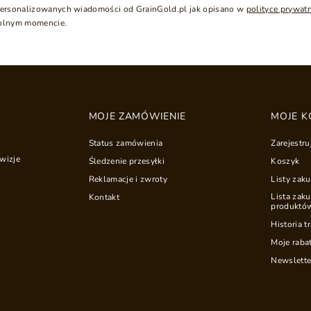
ersonalizowanych wiadomości od GrainGold.pl jak opisano w
polityce prywat
olnym momencie.
MOJE ZAMÓWIENIE
MOJE K
Status zamówienia
Zarejestru
wizje
Śledzenie przesyłki
Koszyk
Reklamacje i zwroty
Listy zak
Lista zak
Kontakt
produktó
Historia t
Moje raba
Newslette