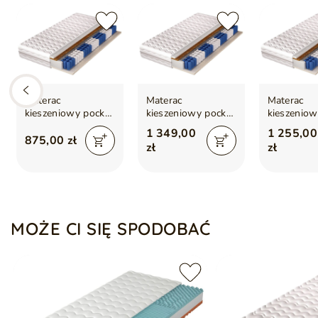
Materac
Materac
Materac
kieszeniowy pocket
kieszeniowy pocket
kieszeniow
z lateksem i matą
z lateksem i matą
z lateksem
1 349,00
1 255,00
kokosową Avena
kokosową Avena
kokosową
875,00 zł
zł
zł
120x200
200x200
180x200
MOŻE CI SIĘ SPODOBAĆ