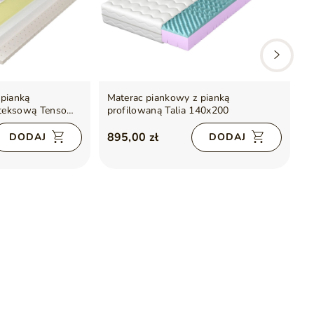
 pianką
Materac piankowy z pianką
M
ateksową Tenso
profilowaną Talia 140x200
z
1
895,00 zł
6
DODAJ
DODAJ