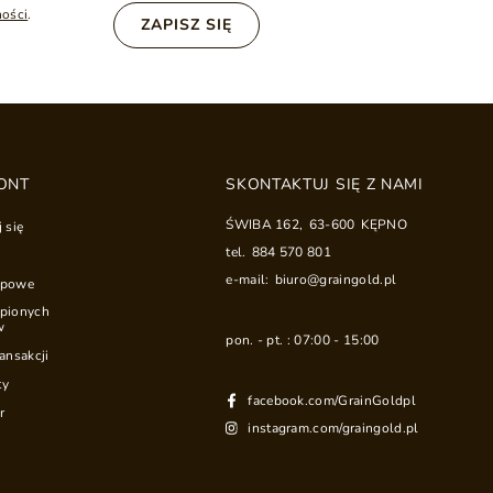
ności
.
ZAPISZ SIĘ
ONT
SKONTAKTUJ SIĘ Z NAMI
ŚWIBA 162
,
63-600
KĘPNO
j się
tel.
884 570 801
e-mail:
biuro@graingold.pl
upowe
upionych
w
pon. - pt. : 07:00 - 15:00
ransakcji
ty
facebook.com/GrainGoldpl
r
instagram.com/graingold.pl