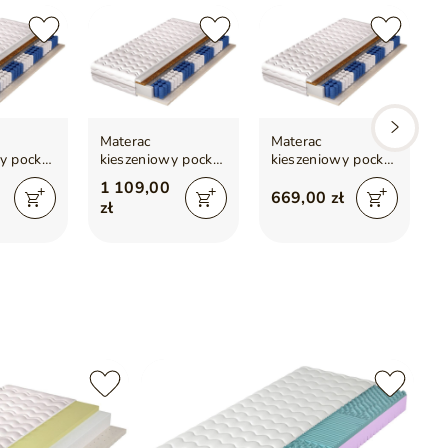
Materac
Materac
y pocket
kieszeniowy pocket
kieszeniowy pocket
 i matą
z lateksem i matą
z lateksem i matą
1 109,00
 Avena
kokosową Avena
kokosową Avena
669,00 zł
zł
160x200
90x200