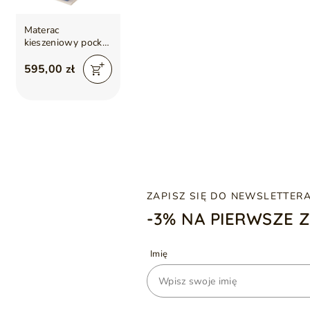
Materac
kieszeniowy pocket
z lateksem i matą
kokosową Avena
595,00 zł
80x200
ZAPISZ SIĘ DO NEWSLETTER
-3% NA PIERWSZE 
Imię